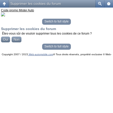
Supprimer les cookies du forum
Code promo Mister Auto
Switch to full style
Supprimer les cookies du forum
Êtes-vous sûr de vouloir supprimer tous les cookies de ce forum ?
Switch to full style
Copyright 2007 / 2015
Web-automobile.com
® Tous droits réservés, propriété exclusive © Web-
Powered by
phpBB
© phpBB Group.
automobile.com
phpBB Mobile / SEO by
Artodia
.