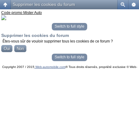
Supprimer les cookies du forum
Code promo Mister Auto
Switch to full style
Supprimer les cookies du forum
Êtes-vous sûr de vouloir supprimer tous les cookies de ce forum ?
Switch to full style
Copyright 2007 / 2015
Web-automobile.com
® Tous droits réservés, propriété exclusive © Web-
Powered by
phpBB
© phpBB Group.
automobile.com
phpBB Mobile / SEO by
Artodia
.