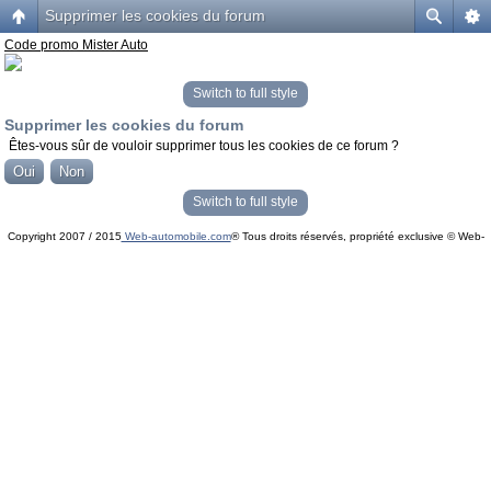
Supprimer les cookies du forum
Code promo Mister Auto
Switch to full style
Supprimer les cookies du forum
Êtes-vous sûr de vouloir supprimer tous les cookies de ce forum ?
Switch to full style
Copyright 2007 / 2015
Web-automobile.com
® Tous droits réservés, propriété exclusive © Web-
Powered by
phpBB
© phpBB Group.
automobile.com
phpBB Mobile / SEO by
Artodia
.