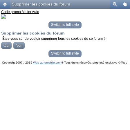
Supprimer les cookies du forum
Code promo Mister Auto
Switch to full style
Supprimer les cookies du forum
Êtes-vous sûr de vouloir supprimer tous les cookies de ce forum ?
Switch to full style
Copyright 2007 / 2015
Web-automobile.com
® Tous droits réservés, propriété exclusive © Web-
Powered by
phpBB
© phpBB Group.
automobile.com
phpBB Mobile / SEO by
Artodia
.