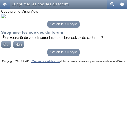
Supprimer les cookies du forum
Code promo Mister Auto
Switch to full style
Supprimer les cookies du forum
Êtes-vous sûr de vouloir supprimer tous les cookies de ce forum ?
Switch to full style
Copyright 2007 / 2015
Web-automobile.com
® Tous droits réservés, propriété exclusive © Web-
Powered by
phpBB
© phpBB Group.
automobile.com
phpBB Mobile / SEO by
Artodia
.