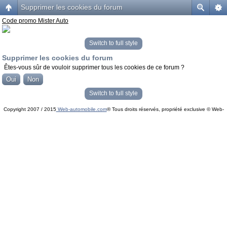
Supprimer les cookies du forum
Code promo Mister Auto
Switch to full style
Supprimer les cookies du forum
Êtes-vous sûr de vouloir supprimer tous les cookies de ce forum ?
Switch to full style
Copyright 2007 / 2015
Web-automobile.com
® Tous droits réservés, propriété exclusive © Web-
Powered by
phpBB
© phpBB Group.
automobile.com
phpBB Mobile / SEO by
Artodia
.