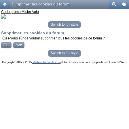
Supprimer les cookies du forum
Code promo Mister Auto
Switch to full style
Supprimer les cookies du forum
Êtes-vous sûr de vouloir supprimer tous les cookies de ce forum ?
Switch to full style
Copyright 2007 / 2015
Web-automobile.com
® Tous droits réservés, propriété exclusive © Web-
Powered by
phpBB
© phpBB Group.
automobile.com
phpBB Mobile / SEO by
Artodia
.