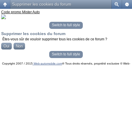
Supprimer les cookies du forum
Code promo Mister Auto
Switch to full style
Supprimer les cookies du forum
Êtes-vous sûr de vouloir supprimer tous les cookies de ce forum ?
Switch to full style
Copyright 2007 / 2015
Web-automobile.com
® Tous droits réservés, propriété exclusive © Web-
Powered by
phpBB
© phpBB Group.
automobile.com
phpBB Mobile / SEO by
Artodia
.