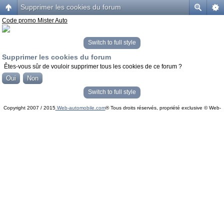
Supprimer les cookies du forum
Code promo Mister Auto
Switch to full style
Supprimer les cookies du forum
Êtes-vous sûr de vouloir supprimer tous les cookies de ce forum ?
Switch to full style
Copyright 2007 / 2015
Web-automobile.com
® Tous droits réservés, propriété exclusive © Web-
Powered by
phpBB
© phpBB Group.
automobile.com
phpBB Mobile / SEO by
Artodia
.