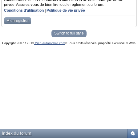
connaissance de nos conditions d’utilisation et de notre politique de vie
privée. Assurez-vous de bien lire tout le règlement du forum.
Conditions d’utilisation
|
Politique de vie privée
M’enregistrer
Switch to full style
Copyright 2007 / 2015
Web-automobile.com
® Tous droits réservés, propriété exclusive © Web-
Powered by
phpBB
© phpBB Group.
automobile.com
phpBB Mobile / SEO by
Artodia
.
Index du forum