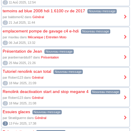
0
11 Aoû 2025, 12:54
temoins ad blue 2008 hdi 1.6100 cv de 2017
Nouveau message
par baldome42 dans
Général
0
21 Juil 2025, 11:44
emplacement pompe de gavage c4 e-hdi
Nouveau message
par maxilau dans
Mécanique | Entretien Moto
0
06 Juil 2025, 13:32
Présentation de Jean
Nouveau message
par jeanbernarddu97 dans
Présentation
0
25 Mai 2025, 21:26
Tutoriel renolink scan total
Nouveau message
par Robert123 dans
Général
0
18 Mar 2025, 21:09
Renolink deactivation start and stop megane 4
Nouveau message
par Robert123 dans
Général
0
18 Mar 2025, 21:08
Essuies glaces
Nouveau message
par Stratéguerre dans
Général
3
13 Fév 2025, 17:38