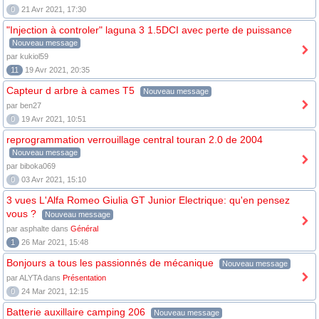
0
21 Avr 2021, 17:30
"Injection à controler" laguna 3 1.5DCI avec perte de puissance
Nouveau message
par kukiol59
11
19 Avr 2021, 20:35
Capteur d arbre à cames T5
Nouveau message
par ben27
0
19 Avr 2021, 10:51
reprogrammation verrouillage central touran 2.0 de 2004
Nouveau message
par biboka069
0
03 Avr 2021, 15:10
3 vues L'Alfa Romeo Giulia GT Junior Electrique: qu'en pensez
vous ?
Nouveau message
par asphalte dans
Général
1
26 Mar 2021, 15:48
Bonjours a tous les passionnés de mécanique
Nouveau message
par ALYTA dans
Présentation
0
24 Mar 2021, 12:15
Batterie auxillaire camping 206
Nouveau message