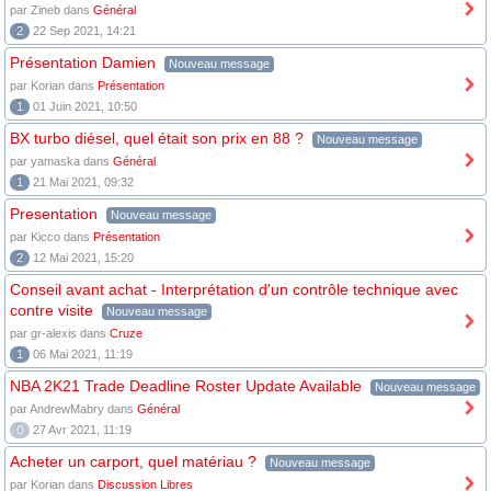
par Zineb dans
Général
2
22 Sep 2021, 14:21
Présentation Damien
Nouveau message
par Korian dans
Présentation
1
01 Juin 2021, 10:50
BX turbo diésel, quel était son prix en 88 ?
Nouveau message
par yamaska dans
Général
1
21 Mai 2021, 09:32
Presentation
Nouveau message
par Kicco dans
Présentation
2
12 Mai 2021, 15:20
Conseil avant achat - Interprétation d'un contrôle technique avec
contre visite
Nouveau message
par gr-alexis dans
Cruze
1
06 Mai 2021, 11:19
NBA 2K21 Trade Deadline Roster Update Available
Nouveau message
par AndrewMabry dans
Général
0
27 Avr 2021, 11:19
Acheter un carport, quel matériau ?
Nouveau message
par Korian dans
Discussion Libres