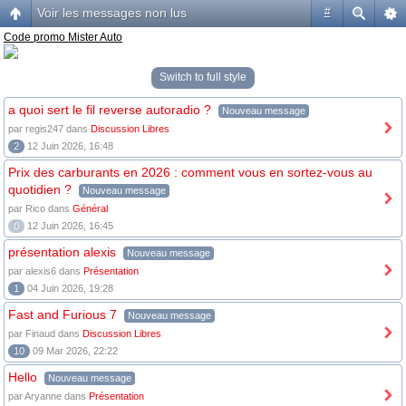
Voir les messages non lus
#
Code promo Mister Auto
Switch to full style
a quoi sert le fil reverse autoradio ?
Nouveau message
par regis247 dans
Discussion Libres
2
12 Juin 2026, 16:48
Prix des carburants en 2026 : comment vous en sortez-vous au
quotidien ?
Nouveau message
par Rico dans
Général
0
12 Juin 2026, 16:45
présentation alexis
Nouveau message
par alexis6 dans
Présentation
1
04 Juin 2026, 19:28
Fast and Furious 7
Nouveau message
par Finaud dans
Discussion Libres
10
09 Mar 2026, 22:22
Hello
Nouveau message
par Aryanne dans
Présentation