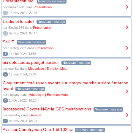
Présentation moi
Nouveau message
par nadia75211 dans
Présentation
0
18 Nov 2024, 22:45
Elodie et le soleil
Nouveau message
par Elodie1364 dans
Présentation
0
09 Nov 2024, 07:47
SalUT
Nouveau message
par Stratéguerre dans
Présentation
1
16 Oct 2024, 13:58
bsi defectueux peugot partner
Nouveau message
par maxilau dans
Mécanique | Entretien Moto
2
12 Sep 2024, 11:34
Claquement coté roues avants sur virage/ marche arrière / marche
avant
Nouveau message
par Louwey dans
Mécanique | Entretien Moto
4
10 Oct 2022, 16:25
[accessoire] Coyote NAV: le GPS multifonctions
Nouveau message
par molodoy dans
Général
6
03 Nov 2021, 08:23
Avis sur Countryman One 1,5l 102 cv
Nouveau message