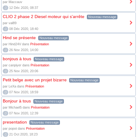
par Maccauv
0
12 Déc 2020, 08:37
CLIO 2 phase 2 Diesel moteur qui s'arrête
Nouveau message
par val89
0
08 Déc 2020, 18:40
Hind se présente
Nouveau message
par Hind24V dans
Présentation
0
26 Nov 2020, 14:00
bonjous à tous
Nouveau message
par canpiyer dans
Présentation
0
25 Nov 2020, 20:06
Petit belge avec un projet bizarre
Nouveau message
par LeXa dans
Présentation
0
07 Nov 2020, 18:59
Bonjour à tous
Nouveau message
par Michael5 dans
Présentation
0
07 Nov 2020, 12:39
presentation
Nouveau message
par popot dans
Présentation
0
21 Oct 2020, 18:23