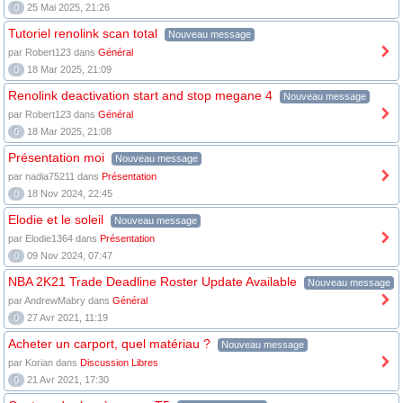
0
25 Mai 2025, 21:26
Tutoriel renolink scan total
Nouveau message
par Robert123 dans
Général
0
18 Mar 2025, 21:09
Renolink deactivation start and stop megane 4
Nouveau message
par Robert123 dans
Général
0
18 Mar 2025, 21:08
Présentation moi
Nouveau message
par nadia75211 dans
Présentation
0
18 Nov 2024, 22:45
Elodie et le soleil
Nouveau message
par Elodie1364 dans
Présentation
0
09 Nov 2024, 07:47
NBA 2K21 Trade Deadline Roster Update Available
Nouveau message
par AndrewMabry dans
Général
0
27 Avr 2021, 11:19
Acheter un carport, quel matériau ?
Nouveau message
par Korian dans
Discussion Libres
0
21 Avr 2021, 17:30