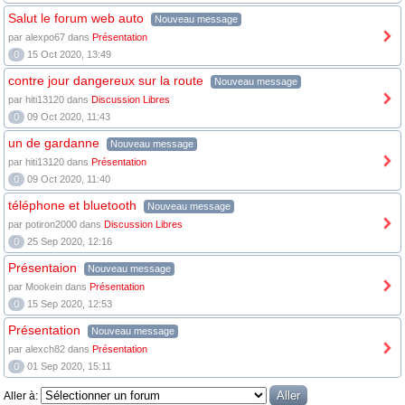
Salut le forum web auto
Nouveau message
par alexpo67 dans
Présentation
0
15 Oct 2020, 13:49
contre jour dangereux sur la route
Nouveau message
par hiti13120 dans
Discussion Libres
0
09 Oct 2020, 11:43
un de gardanne
Nouveau message
par hiti13120 dans
Présentation
0
09 Oct 2020, 11:40
téléphone et bluetooth
Nouveau message
par potiron2000 dans
Discussion Libres
0
25 Sep 2020, 12:16
Présentaion
Nouveau message
par Mookein dans
Présentation
0
15 Sep 2020, 12:53
Présentation
Nouveau message
par alexch82 dans
Présentation
0
01 Sep 2020, 15:11
Aller à: