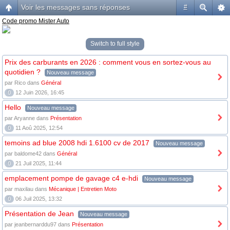
Voir les messages sans réponses
#
Code promo Mister Auto
Switch to full style
Prix des carburants en 2026 : comment vous en sortez-vous au
quotidien ?
Nouveau message
par Rico dans
Général
0
12 Juin 2026, 16:45
Hello
Nouveau message
par Aryanne dans
Présentation
0
11 Aoû 2025, 12:54
temoins ad blue 2008 hdi 1.6100 cv de 2017
Nouveau message
par baldome42 dans
Général
0
21 Juil 2025, 11:44
emplacement pompe de gavage c4 e-hdi
Nouveau message
par maxilau dans
Mécanique | Entretien Moto
0
06 Juil 2025, 13:32
Présentation de Jean
Nouveau message
par jeanbernarddu97 dans
Présentation