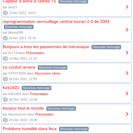
Capteur d arbre à cames T5
Nouveau message
par ben27
0
19 Avr 2021, 10:51
reprogrammation verrouillage central touran 2.0 de 2004
Nouveau message
par biboka069
0
03 Avr 2021, 15:10
Bonjours a tous les passionnés de mécanique
Nouveau message
par ALYTA dans
Présentation
0
24 Mar 2021, 12:15
Le confort arriere
Nouveau message
par STRYCKER dans
Discussion Libres
0
06 Fév 2021, 12:09
Kirk1601
Nouveau message
par Kirk1601 dans
Présentation
0
30 Déc 2020, 14:58
bonjour tout le monde
Nouveau message
par Moumourom dans
Présentation
0
29 Déc 2020, 19:30
Problème humdité dans feux
Nouveau message