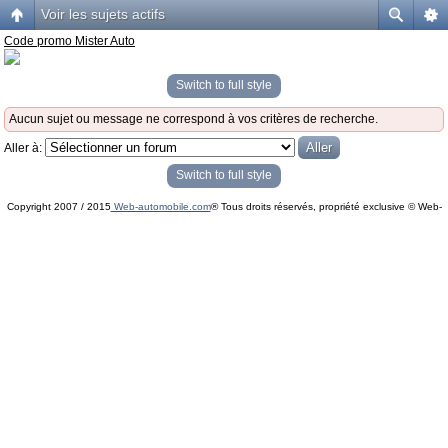
Voir les sujets actifs
Code promo Mister Auto
Switch to full style
Aucun sujet ou message ne correspond à vos critères de recherche.
Aller à:
Switch to full style
Copyright 2007 / 2015
Web-automobile.com
® Tous droits réservés, propriété exclusive © Web-
Powered by
phpBB
© phpBB Group.
automobile.com
phpBB Mobile / SEO by
Artodia
.