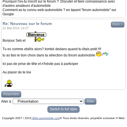
Pourquoi t’es-tu inscrit sur le forum ?: Discuter et faire connaissance avec
d'autres amateurs d'automobile
Comment as-tu connu web-automobile ? en tapant "forum automobile" sur
Google
Re: Nouveau sur le forum
↓
Rico
21 Mai 2014, 14:27
Bonjour Seb et
Tu es comme obélix alors? tombé dedans quand tu étais petit !!!!
tu as fais le bon choix dans ta sélection du forum automobile
Ici pas de prise de tête et n'hésite pas à participer
Au plaisir de te lire
Répondre
Aller à:
Switch to full style
Copyright 2007 / 2015
Web-automobile.com
® Tous droits réservés, propriété exclusive © Web-
Powered by
phpBB
© phpBB Group.
automobile.com
phpBB Mobile / SEO by
Artodia
.