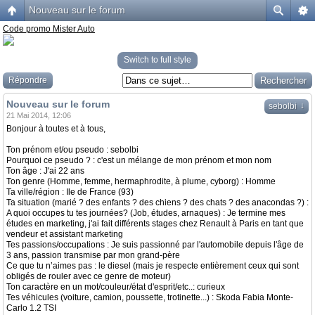
Nouveau sur le forum
Code promo Mister Auto
Switch to full style
Répondre
Nouveau sur le forum
↓
sebolbi
21 Mai 2014, 12:06
Bonjour à toutes et à tous,
Ton prénom et/ou pseudo : sebolbi
Pourquoi ce pseudo ? : c'est un mélange de mon prénom et mon nom
Ton âge : J'ai 22 ans
Ton genre (Homme, femme, hermaphrodite, à plume, cyborg) : Homme
Ta ville/région : Ile de France (93)
Ta situation (marié ? des enfants ? des chiens ? des chats ? des anacondas ?) :
A quoi occupes tu tes journées? (Job, études, arnaques) : Je termine mes
études en marketing, j'ai fait différents stages chez Renault à Paris en tant que
vendeur et assistant marketing
Tes passions/occupations : Je suis passionné par l'automobile depuis l'âge de
3 ans, passion transmise par mon grand-père
Ce que tu n’aimes pas : le diesel (mais je respecte entièrement ceux qui sont
obligés de rouler avec ce genre de moteur)
Ton caractère en un mot/couleur/état d'esprit/etc..: curieux
Tes véhicules (voiture, camion, poussette, trotinette...) : Skoda Fabia Monte-
Carlo 1.2 TSI