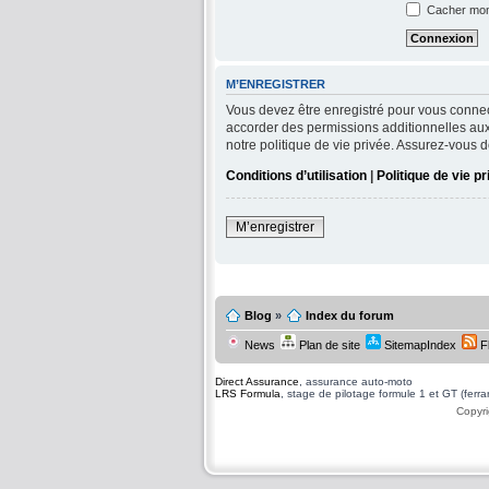
Cacher mon 
M’ENREGISTRER
Vous devez être enregistré pour vous connec
accorder des permissions additionnelles aux 
notre politique de vie privée. Assurez-vous d
Conditions d’utilisation
|
Politique de vie p
M’enregistrer
Blog
»
Index du forum
News
Plan de site
SitemapIndex
F
Direct Assurance
, assurance auto-moto
LRS Formula
, stage de pilotage formule 1 et GT (ferrari
Copyri