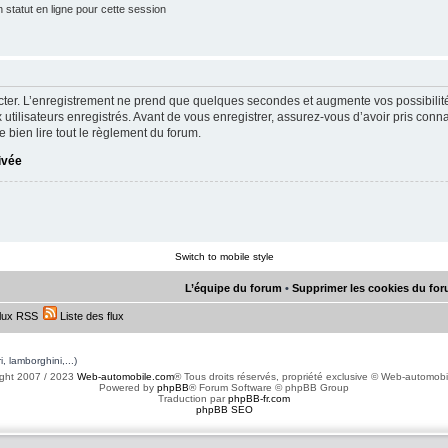
statut en ligne pour cette session
ter. L’enregistrement ne prend que quelques secondes et augmente vos possibilit
utilisateurs enregistrés. Avant de vous enregistrer, assurez-vous d’avoir pris conna
e bien lire tout le règlement du forum.
rivée
Switch to mobile style
L’équipe du forum
•
Supprimer les cookies du fo
lux RSS
Liste des flux
, lamborghini,...)
ght 2007 / 2023
Web-automobile.com
® Tous droits réservés, propriété exclusive © Web-automob
Powered by
phpBB
® Forum Software © phpBB Group
Traduction par
phpBB-fr.com
phpBB SEO