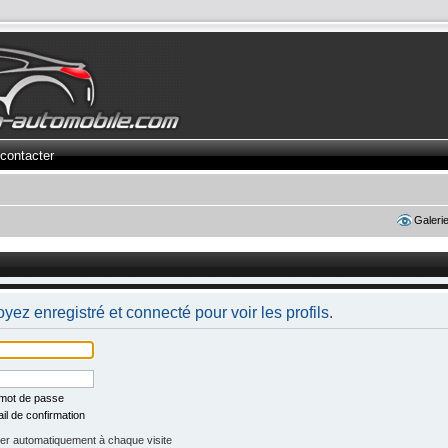
contacter
Galeri
yez enregistré et connecté pour voir les profils.
 mot de passe
il de confirmation
r automatiquement à chaque visite