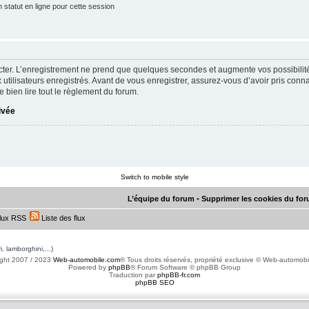
statut en ligne pour cette session
ter. L’enregistrement ne prend que quelques secondes et augmente vos possibilit
utilisateurs enregistrés. Avant de vous enregistrer, assurez-vous d’avoir pris conna
e bien lire tout le règlement du forum.
rivée
Switch to mobile style
L’équipe du forum
•
Supprimer les cookies du fo
lux RSS
Liste des flux
, lamborghini,...)
ght 2007 / 2023
Web-automobile.com
® Tous droits réservés, propriété exclusive © Web-automob
Powered by
phpBB
® Forum Software © phpBB Group
Traduction par
phpBB-fr.com
phpBB SEO