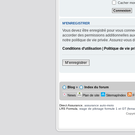
Cacher mon 
M’ENREGISTRER
Vous devez être enregistré pour vous connec
accorder des permissions additionnelles aux 
notre politique de vie privée. Assurez-vous d
Conditions d’utilisation
|
Politique de vie p
M’enregistrer
Blog
»
Index du forum
News
Plan de site
SitemapIndex
F
Direct Assurance
, assurance auto-moto
LRS Formula
, stage de pilotage formule 1 et GT (ferrari
Copyri