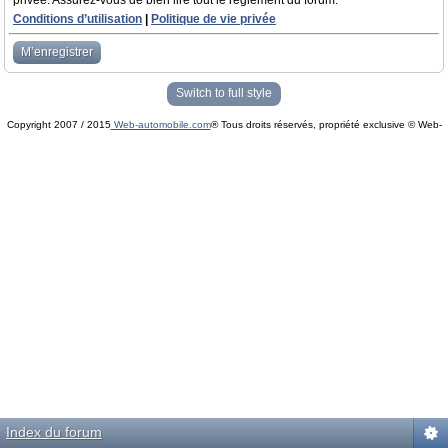
privée. Assurez-vous de bien lire tout le règlement du forum.
Conditions d’utilisation
|
Politique de vie privée
M’enregistrer
Switch to full style
Copyright 2007 / 2015
Web-automobile.com
® Tous droits réservés, propriété exclusive © Web-
Powered by
phpBB
© phpBB Group.
automobile.com
phpBB Mobile / SEO by
Artodia
.
Index du forum