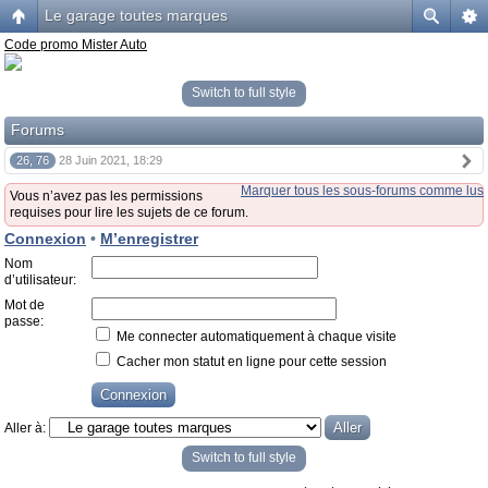
Le garage toutes marques
Code promo Mister Auto
Switch to full style
Forums
26, 76
28 Juin 2021, 18:29
Marquer tous les sous-forums comme lus
Vous n’avez pas les permissions
requises pour lire les sujets de ce forum.
Connexion
•
M’enregistrer
Nom
d’utilisateur:
Mot de
passe:
Me connecter automatiquement à chaque visite
Cacher mon statut en ligne pour cette session
Aller à:
Switch to full style