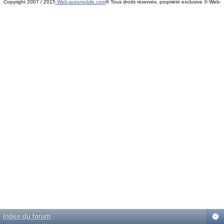
Copyright 2007 / 2015
Web-automobile.com
® Tous droits réservés, propriété exclusive © Web-
Powered by
phpBB
© phpBB Group.
automobile.com
phpBB Mobile / SEO by
Artodia
.
Index du forum