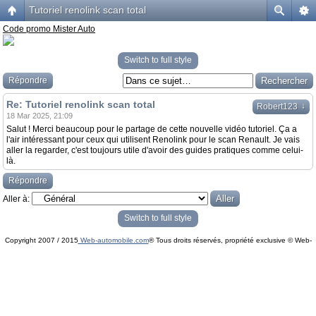
Tutoriel renolink scan total
Code promo Mister Auto
Switch to full style
Répondre
Re: Tutoriel renolink scan total
↓
Robert123
18 Mar 2025, 21:09
Salut ! Merci beaucoup pour le partage de cette nouvelle vidéo tutoriel. Ça a
l'air intéressant pour ceux qui utilisent Renolink pour le scan Renault. Je vais
aller la regarder, c'est toujours utile d'avoir des guides pratiques comme celui-
là.
Répondre
Aller à:
Switch to full style
Copyright 2007 / 2015
Web-automobile.com
® Tous droits réservés, propriété exclusive © Web-
Powered by
phpBB
© phpBB Group.
automobile.com
phpBB Mobile / SEO by
Artodia
.