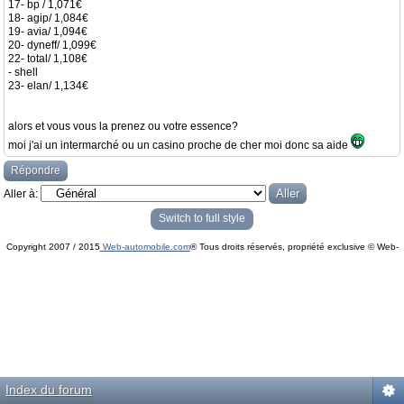
17- bp / 1,071€
18- agip/ 1,084€
19- avia/ 1,094€
20- dyneff/ 1,099€
22- total/ 1,108€
- shell
23- elan/ 1,134€
alors et vous vous la prenez ou votre essence?
moi j'ai un intermarché ou un casino proche de cher moi donc sa aide
Répondre
Aller à:
Switch to full style
Copyright 2007 / 2015
Web-automobile.com
® Tous droits réservés, propriété exclusive © Web-
Powered by
phpBB
© phpBB Group.
automobile.com
phpBB Mobile / SEO by
Artodia
.
Index du forum