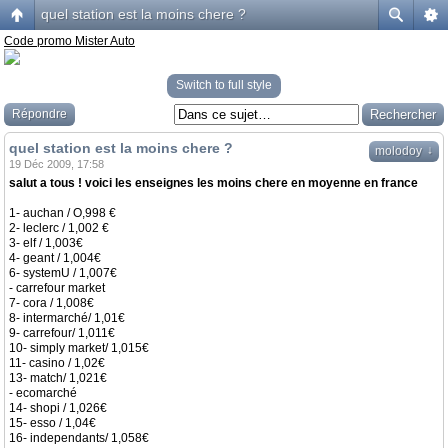
quel station est la moins chere ?
Code promo Mister Auto
Switch to full style
Répondre
quel station est la moins chere ?
↓
molodoy
19 Déc 2009, 17:58
salut a tous ! voici les enseignes les moins chere en moyenne en france
1- auchan / O,998 €
2- leclerc / 1,002 €
3- elf / 1,003€
4- geant / 1,004€
6- systemU / 1,007€
- carrefour market
7- cora / 1,008€
8- intermarché/ 1,01€
9- carrefour/ 1,011€
10- simply market/ 1,015€
11- casino / 1,02€
13- match/ 1,021€
- ecomarché
14- shopi / 1,026€
15- esso / 1,04€
16- independants/ 1,058€