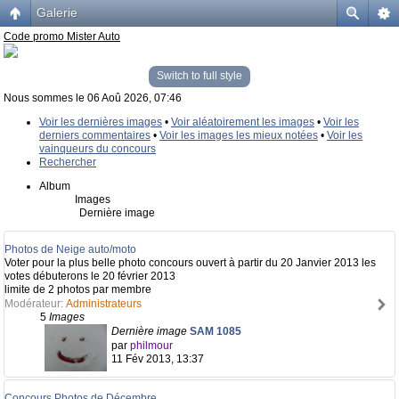
Galerie
Code promo Mister Auto
Switch to full style
Nous sommes le 06 Aoû 2026, 07:46
Voir les dernières images
•
Voir aléatoirement les images
•
Voir les
derniers commentaires
•
Voir les images les mieux notées
•
Voir les
vainqueurs du concours
Rechercher
Album
Images
Dernière image
Photos de Neige auto/moto
Voter pour la plus belle photo concours ouvert à partir du 20 Janvier 2013 les
votes débuterons le 20 février 2013
limite de 2 photos par membre
Modérateur:
Administrateurs
5
Images
Dernière image
SAM 1085
par
philmour
11 Fév 2013, 13:37
Concours Photos de Décembre