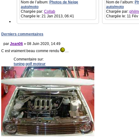
Nom de l’album:
Photos de Neige
Nom de l’album:
Ph
auto/moto
auto/moto
Chargée par:
Collab
Chargée par:
philm
Chargée le: 21 Jan 2013, 06:41
Chargée le: 11 Fév
Derniers commentaires
par
Jean06
» 08 Juin 2020, 14:49
C est vraiment beau comme rendu
....
Commentaire sur:
tuning golf moteur