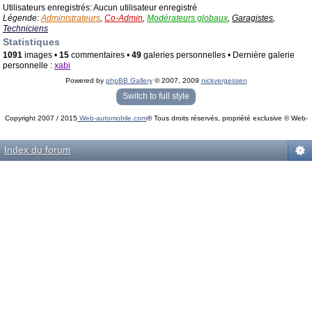
Utilisateurs enregistrés: Aucun utilisateur enregistré
Légende:
Administrateurs
,
Co-Admin
,
Modérateurs globaux
,
Garagistes
,
Techniciens
Statistiques
1091
images •
15
commentaires •
49
galeries personnelles • Dernière galerie
personnelle :
xabi
Powered by
phpBB Gallery
© 2007, 2009
nickvergessen
« phpBB Gallery » - Traduction française par
darky
et l’
équipe phpbb-fr.com
Switch to full style
Copyright 2007 / 2015
Web-automobile.com
® Tous droits réservés, propriété exclusive © Web-
Powered by
phpBB
© phpBB Group.
automobile.com
phpBB Mobile / SEO by
Artodia
.
Index du forum