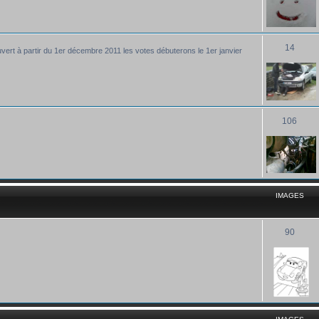
14
uvert à partir du 1er décembre 2011 les votes débuterons le 1er janvier
106
IMAGES
90