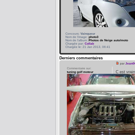
Concours:
Vainqueur
Nom de l’image:
photo3
Nom de l’album:
Photos de Neige auto/moto
Chargée par:
Collab
Chargée le: 21 Jan 2013, 06:41
Derniers commentaires
par
Jean0
Commentaire sur:
C est vra
tuning golf moteur