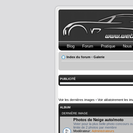
Blog
Forum
Pratique
Nous 
Index du forum
‹
Galerie
PUBLICITÉ
Voir les dernières images
•
Voir aléatoirement les i
ALBUM
DERNIÈRE IMAGE
Photos de Neige auto/moto
Voter pour la plus belle photo concours o
limite de 2 photos par membre
Modérateur:
Administrateurs