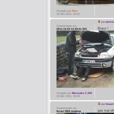
Chargée par
Rico
16 Nov 2011, 19:21
par
pierre
Commentaire sur:
Bravo !
2011-12-03 12.09.01 001
Chargée par
Mercedes C 250
29 Déc 2011, 19:06
par
houari
Commentaire sur:
pas mal ell
ferrari f360 modena