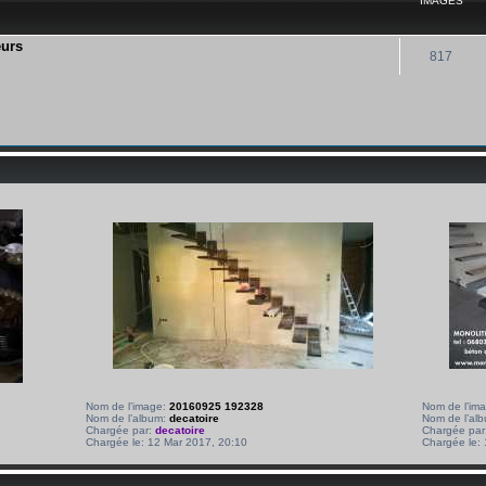
IMAGES
eurs
817
Nom de l’image:
20160925 192328
Nom de l’im
Nom de l’album:
decatoire
Nom de l’al
Chargée par:
decatoire
Chargée par
Chargée le: 12 Mar 2017, 20:10
Chargée le: