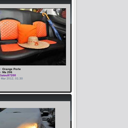
e:
Orange Perle
m:
Ma 206
Clatou97200
9 Mar 2012, 01:30