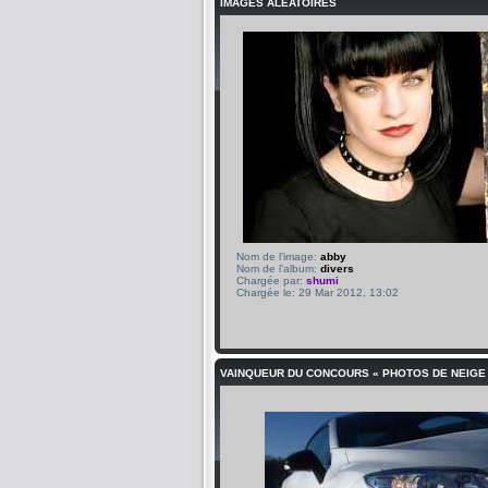
IMAGES ALÉATOIRES
Nom de l’image:
abby
Nom de l’album:
divers
Chargée par:
shumi
Chargée le: 29 Mar 2012, 13:02
VAINQUEUR DU CONCOURS « PHOTOS DE NEIGE