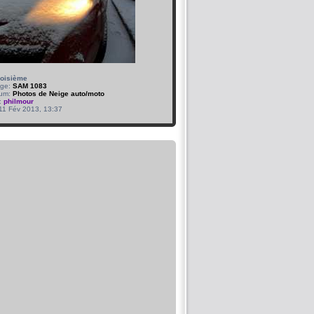
roisième
age:
SAM 1083
bum:
Photos de Neige auto/moto
:
philmour
 11 Fév 2013, 13:37