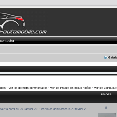
contacter
Galeri
mages
•
Voir les derniers commentaires
•
Voir les images les mieux notées
•
Voir les vainqueu
IMAGES
5
uvert à partir du 20 Janvier 2013 les votes débuterons le 20 février 2013