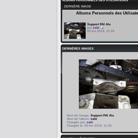
ALBUMS PERSONNELS DES UTILISATEURS
DERNIÈRE IMAGE
Albums Personnels des Utilisat
Support PAI Alu
par
xabi
05 Avr 2018, 11:29
DERNIÈRES IMAGES
Nom de l’image:
Support PAI Alu
Nom de l’album:
xabi
Chargée par:
xabi
Chargée le: 05 Avr 2018, 11:29