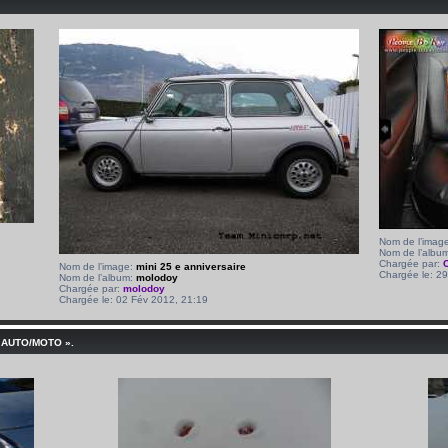
Nom de l’imag
Nom de l’albu
Chargée par:
Nom de l’image:
mini 25 e anniversaire
Chargée le: 2
Nom de l’album:
molodoy
Chargée par:
molodoy
Chargée le: 02 Fév 2012, 21:19
 AUTO/MOTO ».