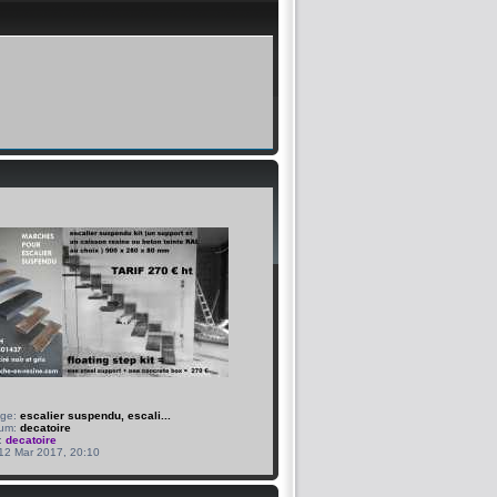
age:
escalier suspendu, escali...
bum:
decatoire
:
decatoire
 12 Mar 2017, 20:10