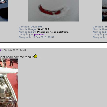
Concours:
Deuxième
Concours:
T
Nom de l’image:
SAM 1085
Nom de l’im
Nom de l’album:
Photos de Neige auto/moto
Nom de l’al
Chargée par:
philmour
Chargée par
Chargée le: 11 Fév 2013, 13:37
Chargée le:
6
» 08 Juin 2020, 14:49
iment beau comme rendu
....