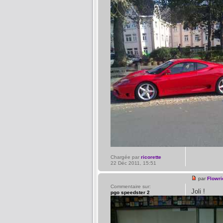
Chargée par
ricorette
22 Déc 2011, 15:51
par
Flowri
Commentaire sur:
Joli !
pgo speedster 2