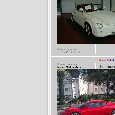
Chargée par
Rico
22 Déc 2011, 17:23
par
Autod
Commentaire sur:
Une simpli
ferrari f360 modena