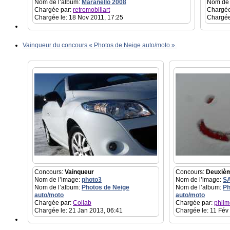
Nom de l’album:
Maranello 2008
Nom de 
Chargée par:
retromobiliart
Chargée
Chargée le: 18 Nov 2011, 17:25
Chargée
Vainqueur du concours « Photos de Neige auto/moto ».
Concours:
Vainqueur
Concours:
Deuxiè
Nom de l’image:
photo3
Nom de l’image:
S
Nom de l’album:
Photos de Neige
Nom de l’album:
Ph
auto/moto
auto/moto
Chargée par:
Collab
Chargée par:
philm
Chargée le: 21 Jan 2013, 06:41
Chargée le: 11 Fév