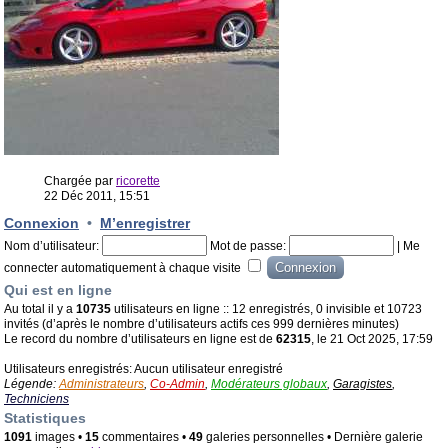
Chargée par
ricorette
22 Déc 2011, 15:51
Connexion
•
M’enregistrer
Nom d’utilisateur:
Mot de passe:
|
Me
connecter automatiquement à chaque visite
Qui est en ligne
Au total il y a
10735
utilisateurs en ligne :: 12 enregistrés, 0 invisible et 10723
invités (d’après le nombre d’utilisateurs actifs ces 999 dernières minutes)
Le record du nombre d’utilisateurs en ligne est de
62315
, le 21 Oct 2025, 17:59
Utilisateurs enregistrés: Aucun utilisateur enregistré
Légende:
Administrateurs
,
Co-Admin
,
Modérateurs globaux
,
Garagistes
,
Techniciens
Statistiques
1091
images •
15
commentaires •
49
galeries personnelles • Dernière galerie