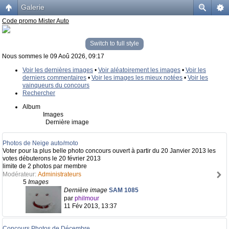
Galerie
Code promo Mister Auto
Switch to full style
Nous sommes le 09 Aoû 2026, 09:17
Voir les dernières images
•
Voir aléatoirement les images
•
Voir les
derniers commentaires
•
Voir les images les mieux notées
•
Voir les
vainqueurs du concours
Rechercher
Album
Images
Dernière image
Photos de Neige auto/moto
Voter pour la plus belle photo concours ouvert à partir du 20 Janvier 2013 les
votes débuterons le 20 février 2013
limite de 2 photos par membre
Modérateur:
Administrateurs
5
Images
Dernière image
SAM 1085
par
philmour
11 Fév 2013, 13:37
Concours Photos de Décembre