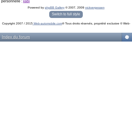
personnelle :
xabi
Powered by
phpBB Gallery
© 2007, 2009
nickvergessen
« phpBB Gallery » - Traduction française par
darky
et l’
équipe phpbb-fr.com
Switch to full style
Copyright 2007 / 2015
Web-automobile.com
® Tous droits réservés, propriété exclusive © Web-
Powered by
phpBB
© phpBB Group.
automobile.com
phpBB Mobile / SEO by
Artodia
.
Index du forum