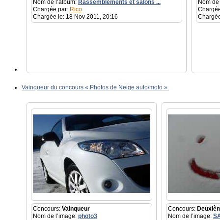
Nom de l’album:
Rassemblements et salons ...
Nom de 
Chargée par:
Rico
Chargée
Chargée le: 18 Nov 2011, 20:16
Chargée
Vainqueur du concours « Photos de Neige auto/moto ».
Concours:
Vainqueur
Concours:
Deuxiè
Nom de l’image:
photo3
Nom de l’image:
S