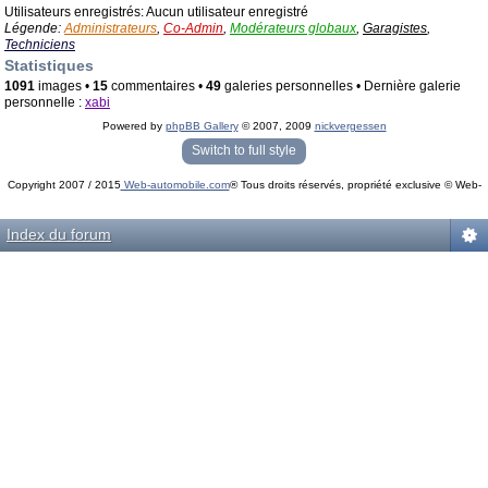
Utilisateurs enregistrés: Aucun utilisateur enregistré
Légende:
Administrateurs
,
Co-Admin
,
Modérateurs globaux
,
Garagistes
,
Techniciens
Statistiques
1091
images •
15
commentaires •
49
galeries personnelles • Dernière galerie
personnelle :
xabi
Powered by
phpBB Gallery
© 2007, 2009
nickvergessen
« phpBB Gallery » - Traduction française par
darky
et l’
équipe phpbb-fr.com
Switch to full style
Copyright 2007 / 2015
Web-automobile.com
® Tous droits réservés, propriété exclusive © Web-
Powered by
phpBB
© phpBB Group.
automobile.com
phpBB Mobile / SEO by
Artodia
.
Index du forum