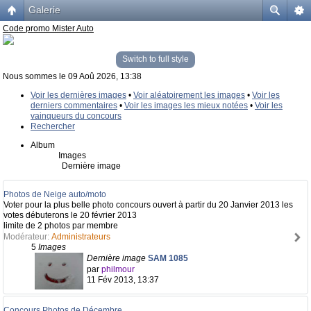
Galerie
Code promo Mister Auto
Switch to full style
Nous sommes le 09 Aoû 2026, 13:38
Voir les dernières images
•
Voir aléatoirement les images
•
Voir les
derniers commentaires
•
Voir les images les mieux notées
•
Voir les
vainqueurs du concours
Rechercher
Album
Images
Dernière image
Photos de Neige auto/moto
Voter pour la plus belle photo concours ouvert à partir du 20 Janvier 2013 les
votes débuterons le 20 février 2013
limite de 2 photos par membre
Modérateur:
Administrateurs
5
Images
Dernière image
SAM 1085
par
philmour
11 Fév 2013, 13:37
Concours Photos de Décembre