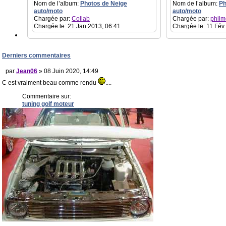
Nom de l’album:
Photos de Neige
Nom de l’album:
Ph
auto/moto
auto/moto
Chargée par:
Collab
Chargée par:
philm
Chargée le: 21 Jan 2013, 06:41
Chargée le: 11 Fév
Derniers commentaires
par
Jean06
» 08 Juin 2020, 14:49
C est vraiment beau comme rendu
....
Commentaire sur:
tuning golf moteur