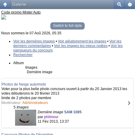
Galerie
Code promo Mister Auto
Switch to full style
Nous sommes le 07 Aoû 2026, 05:35
Voir les dernières images
•
Voir aléatoirement les images
•
Voir les
derniers commentaires
•
Voir les images les mieux notées
•
Voir les
vainqueurs du concours
Rechercher
Album
Images
Dernière image
Photos de Neige auto/moto
Voter pour la plus belle photo concours ouvert à partir du 20 Janvier 2013 les
votes débuterons le 20 février 2013
limite de 2 photos par membre
Modérateur:
Administrateurs
5
Images
Dernière image
SAM 1085
par
philmour
11 Fév 2013, 13:37
Concours Photos de Décembre