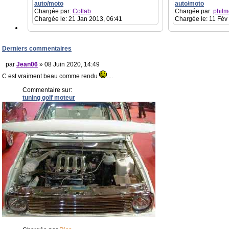
auto/moto
auto/moto
Chargée par:
Collab
Chargée par:
philm
Chargée le: 21 Jan 2013, 06:41
Chargée le: 11 Fév
Derniers commentaires
par
Jean06
» 08 Juin 2020, 14:49
C est vraiment beau comme rendu
....
Commentaire sur:
tuning golf moteur