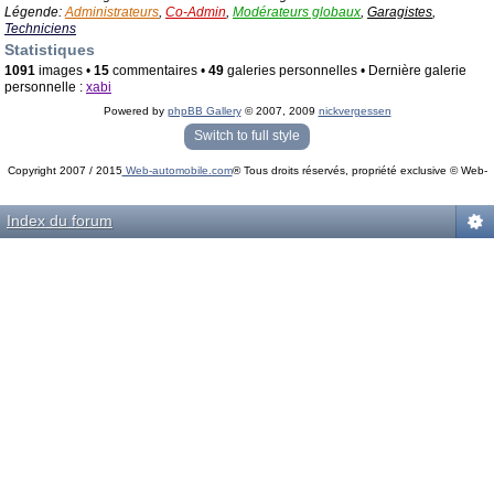
Légende:
Administrateurs
,
Co-Admin
,
Modérateurs globaux
,
Garagistes
,
Techniciens
Statistiques
1091
images •
15
commentaires •
49
galeries personnelles • Dernière galerie
personnelle :
xabi
Powered by
phpBB Gallery
© 2007, 2009
nickvergessen
« phpBB Gallery » - Traduction française par
darky
et l’
équipe phpbb-fr.com
Switch to full style
Copyright 2007 / 2015
Web-automobile.com
® Tous droits réservés, propriété exclusive © Web-
Powered by
phpBB
© phpBB Group.
automobile.com
phpBB Mobile / SEO by
Artodia
.
Index du forum