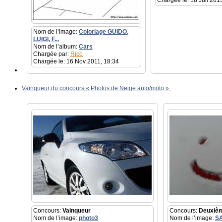
Chargée le: 18 Juil 201
Nom de l’image:
Coloriage GUIDO,
LUIGI, F...
Nom de l’album:
Cars
Chargée par:
Rico
Chargée le: 16 Nov 2011, 18:34
Vainqueur du concours « Photos de Neige auto/moto ».
Concours:
Vainqueur
Concours:
Deuxiè
Nom de l’image:
photo3
Nom de l’image:
S