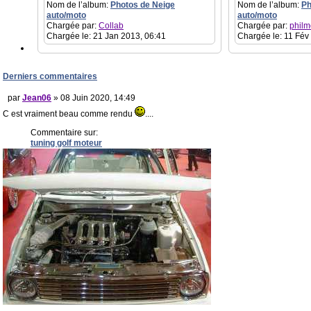
Nom de l’album:
Photos de Neige
Nom de l’album:
Ph
auto/moto
auto/moto
Chargée par:
Collab
Chargée par:
philm
Chargée le: 21 Jan 2013, 06:41
Chargée le: 11 Fév
Derniers commentaires
par
Jean06
» 08 Juin 2020, 14:49
C est vraiment beau comme rendu
....
Commentaire sur:
tuning golf moteur