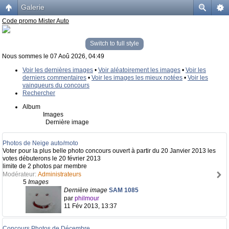
Galerie
Code promo Mister Auto
Switch to full style
Nous sommes le 07 Aoû 2026, 04:49
Voir les dernières images
•
Voir aléatoirement les images
•
Voir les
derniers commentaires
•
Voir les images les mieux notées
•
Voir les
vainqueurs du concours
Rechercher
Album
Images
Dernière image
Photos de Neige auto/moto
Voter pour la plus belle photo concours ouvert à partir du 20 Janvier 2013 les
votes débuterons le 20 février 2013
limite de 2 photos par membre
Modérateur:
Administrateurs
5
Images
Dernière image
SAM 1085
par
philmour
11 Fév 2013, 13:37
Concours Photos de Décembre