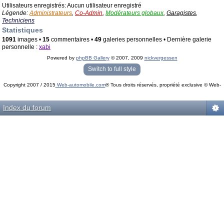
Utilisateurs enregistrés: Aucun utilisateur enregistré
Légende:
Administrateurs
,
Co-Admin
,
Modérateurs globaux
,
Garagistes
,
Techniciens
Statistiques
1091
images •
15
commentaires •
49
galeries personnelles • Dernière galerie
personnelle :
xabi
Powered by
phpBB Gallery
© 2007, 2009
nickvergessen
« phpBB Gallery » - Traduction française par
darky
et l’
équipe phpbb-fr.com
Switch to full style
Copyright 2007 / 2015
Web-automobile.com
® Tous droits réservés, propriété exclusive © Web-
Powered by
phpBB
© phpBB Group.
automobile.com
phpBB Mobile / SEO by
Artodia
.
Index du forum