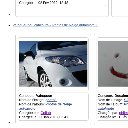
Chargée le: 08 Fév 2012, 18:48
Vainqueur du concours « Photos de Neige auto/moto ».
Concours:
Vainqueur
Concours:
Deuxiè
Nom de l’image:
photo3
Nom de l’image:
S
Nom de l’album:
Photos de Neige
Nom de l’album:
Ph
auto/moto
auto/moto
Chargée par:
Collab
Chargée par:
philm
Chargée le: 21 Jan 2013, 06:41
Chargée le: 11 Fév