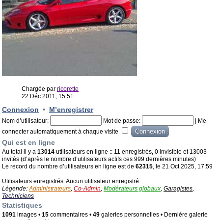
Chargée par
ricorette
22 Déc 2011, 15:51
Connexion
•
M’enregistrer
Nom d’utilisateur:
Mot de passe:
|
Me
connecter automatiquement à chaque visite
Qui est en ligne
Au total il y a
13014
utilisateurs en ligne :: 11 enregistrés, 0 invisible et 13003
invités (d’après le nombre d’utilisateurs actifs ces 999 dernières minutes)
Le record du nombre d’utilisateurs en ligne est de
62315
, le 21 Oct 2025, 17:59
Utilisateurs enregistrés: Aucun utilisateur enregistré
Légende:
Administrateurs
,
Co-Admin
,
Modérateurs globaux
,
Garagistes
,
Techniciens
Statistiques
1091
images •
15
commentaires •
49
galeries personnelles • Dernière galerie