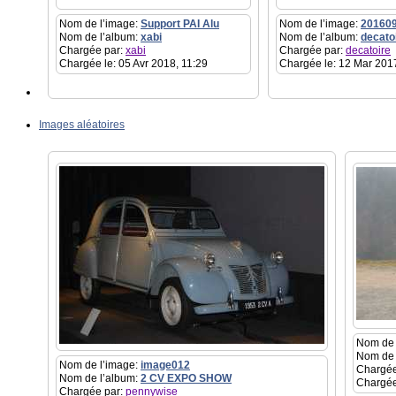
Nom de l’image:
Support PAI Alu
Nom de l’image:
20160
Nom de l’album:
xabi
Nom de l’album:
decato
Chargée par:
xabi
Chargée par:
decatoire
Chargée le: 05 Avr 2018, 11:29
Chargée le: 12 Mar 201
Images aléatoires
Nom de 
Nom de 
Nom de l’image:
image012
Chargée
Nom de l’album:
2 CV EXPO SHOW
Chargée
Chargée par:
pennywise