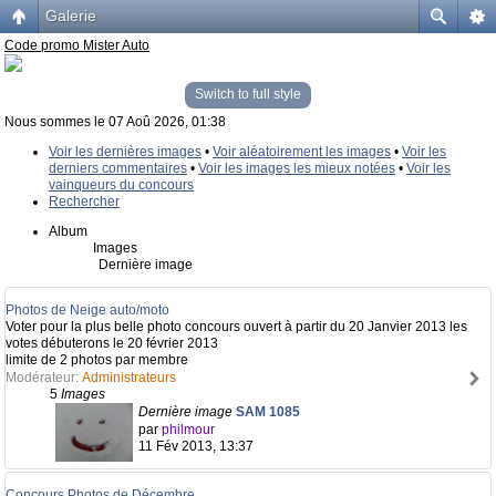
Galerie
Code promo Mister Auto
Switch to full style
Nous sommes le 07 Aoû 2026, 01:38
Voir les dernières images
•
Voir aléatoirement les images
•
Voir les
derniers commentaires
•
Voir les images les mieux notées
•
Voir les
vainqueurs du concours
Rechercher
Album
Images
Dernière image
Photos de Neige auto/moto
Voter pour la plus belle photo concours ouvert à partir du 20 Janvier 2013 les
votes débuterons le 20 février 2013
limite de 2 photos par membre
Modérateur:
Administrateurs
5
Images
Dernière image
SAM 1085
par
philmour
11 Fév 2013, 13:37
Concours Photos de Décembre