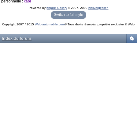
personnelle :
xabi
Powered by
phpBB Gallery
© 2007, 2009
nickvergessen
« phpBB Gallery » - Traduction française par
darky
et l’
équipe phpbb-fr.com
Switch to full style
Copyright 2007 / 2015
Web-automobile.com
® Tous droits réservés, propriété exclusive © Web-
Powered by
phpBB
© phpBB Group.
automobile.com
phpBB Mobile / SEO by
Artodia
.
Index du forum