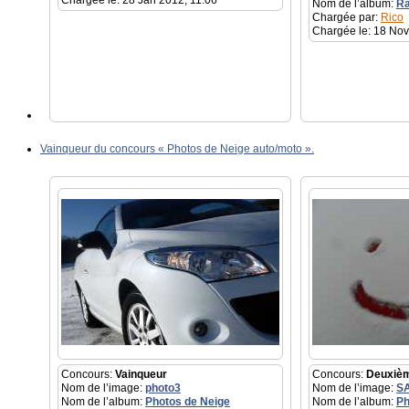
Chargée le: 28 Jan 2012, 11:06
Nom de l’album:
Ra
Chargée par:
Rico
Chargée le: 18 Nov
Vainqueur du concours « Photos de Neige auto/moto ».
Concours:
Vainqueur
Concours:
Deuxiè
Nom de l’image:
photo3
Nom de l’image:
S
Nom de l’album:
Photos de Neige
Nom de l’album:
Ph