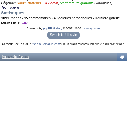
Légende:
Administrateurs
,
Co-Admin
,
Modérateurs globaux
,
Garagistes
,
Techniciens
Statistiques
1091
images •
15
commentaires •
49
galeries personnelles • Dernière galerie
personnelle :
xabi
Powered by
phpBB Gallery
© 2007, 2009
nickvergessen
« phpBB Gallery » - Traduction française par
darky
et l’
équipe phpbb-fr.com
Switch to full style
Copyright 2007 / 2015
Web-automobile.com
® Tous droits réservés, propriété exclusive © Web-
Powered by
phpBB
© phpBB Group.
automobile.com
phpBB Mobile / SEO by
Artodia
.
Index du forum