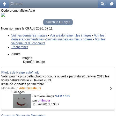
Galerie
Code promo Mister Auto
Switch to full style
Nous sommes le 09 Aoû 2026, 07:11
Voir les dernières images
•
Voir aléatoirement les images
•
Voir les
derniers commentaires
•
Voir les images les mieux notées
•
Voir les
vainqueurs du concours
Rechercher
Album
Images
Dernière image
Photos de Neige auto/moto
Voter pour la plus belle photo concours ouvert à partir du 20 Janvier 2013 les
votes débuterons le 20 février 2013
limite de 2 photos par membre
Modérateur:
Administrateurs
5
Images
Dernière image
SAM 1085
par
philmour
11 Fév 2013, 13:37
Concours Photos de Décembre