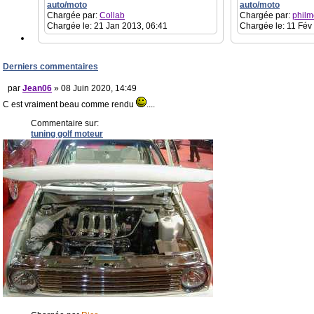
auto/moto
auto/moto
Chargée par:
Collab
Chargée par:
philm
Chargée le: 21 Jan 2013, 06:41
Chargée le: 11 Fév
Derniers commentaires
par
Jean06
» 08 Juin 2020, 14:49
C est vraiment beau comme rendu
....
Commentaire sur:
tuning golf moteur