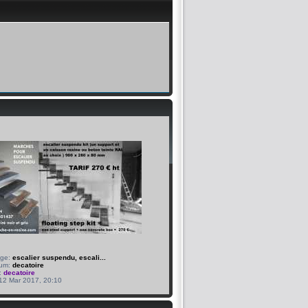
age:
escalier suspendu, escali...
bum:
decatoire
:
decatoire
 12 Mar 2017, 20:10