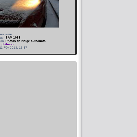
roisième
age:
SAM 1083
bum:
Photos de Neige auto/moto
:
philmour
 11 Fév 2013, 13:37