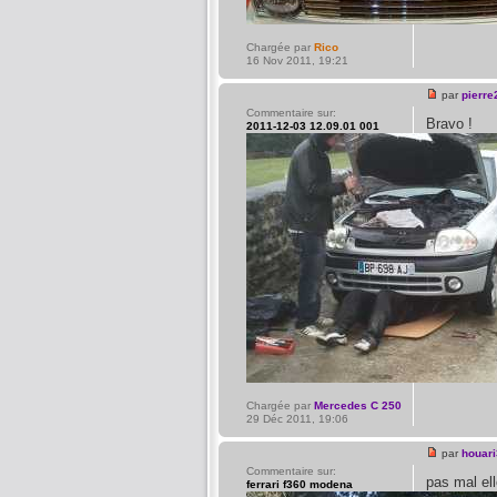
Chargée par
Rico
16 Nov 2011, 19:21
par
pierre
Commentaire sur:
Bravo !
2011-12-03 12.09.01 001
Chargée par
Mercedes C 250
29 Déc 2011, 19:06
par
houari
Commentaire sur:
pas mal ell
ferrari f360 modena