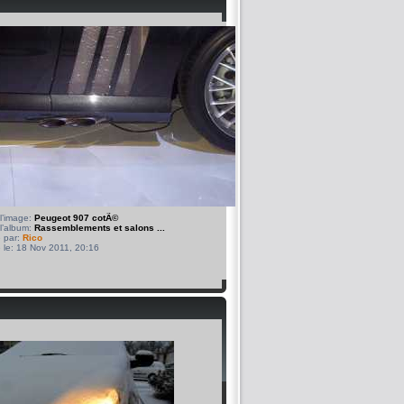
l’image:
Peugeot 907 cotÃ©
l’album:
Rassemblements et salons ...
 par:
Rico
 le: 18 Nov 2011, 20:16