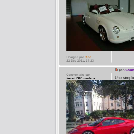
Chargée par
Rico
22 Déc 2011, 17:23
par
Autod
Commentaire sur:
Une simpli
ferrari f360 modena