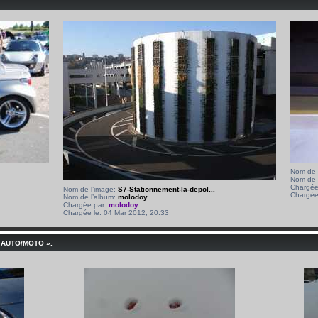
Nom de 
Nom de 
Chargée
Nom de l’image:
S7-Stationnement-la-depol...
Chargée
Nom de l’album:
molodoy
Chargée par:
molodoy
Chargée le: 04 Mar 2012, 20:33
 AUTO/MOTO ».