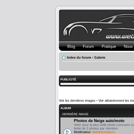
Blog
Forum
Pratique
Nous 
Index du forum
‹
Galerie
PUBLICITÉ
Voir les dernières images
•
Voir aléatoirement les i
ALBUM
DERNIÈRE IMAGE
Photos de Neige auto/moto
Voter pour la plus belle photo concours o
limite de 2 photos par membre
Modérateur:
Administrateurs