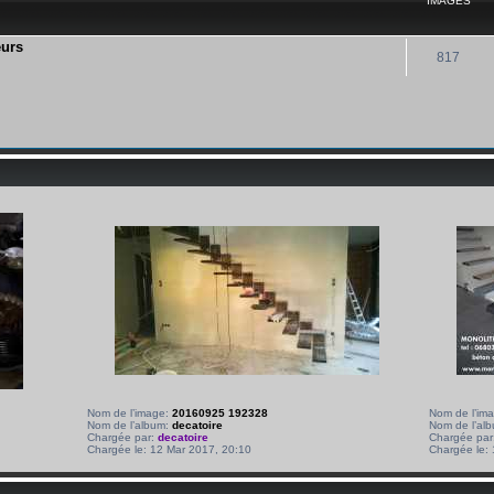
IMAGES
eurs
817
Nom de l’image:
20160925 192328
Nom de l’im
Nom de l’album:
decatoire
Nom de l’al
Chargée par:
decatoire
Chargée par
Chargée le: 12 Mar 2017, 20:10
Chargée le: