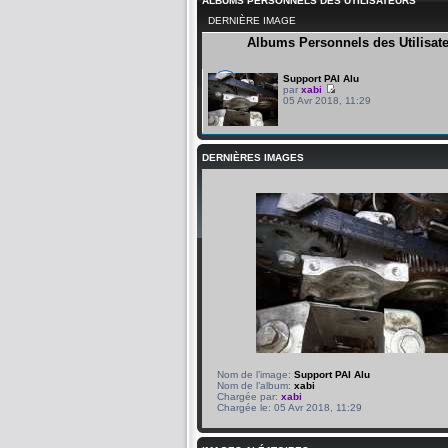
ALBUMS PERSONNELS DES UTILISATEURS
DERNIÈRE IMAGE
Albums Personnels des Utilisat
Support PAI Alu
par
xabi
05 Avr 2018, 11:29
DERNIÈRES IMAGES
Nom de l’image:
Support PAI Alu
Nom de l’album:
xabi
Chargée par:
xabi
Chargée le: 05 Avr 2018, 11:29