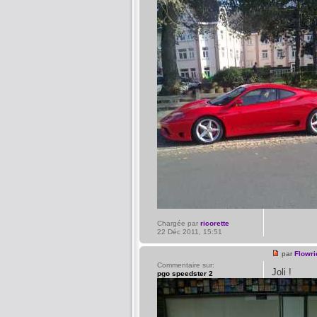
Chargée par
ricorette
22 Déc 2011, 15:51
par
Flowri
Commentaire sur:
Joli !
pgo speedster 2