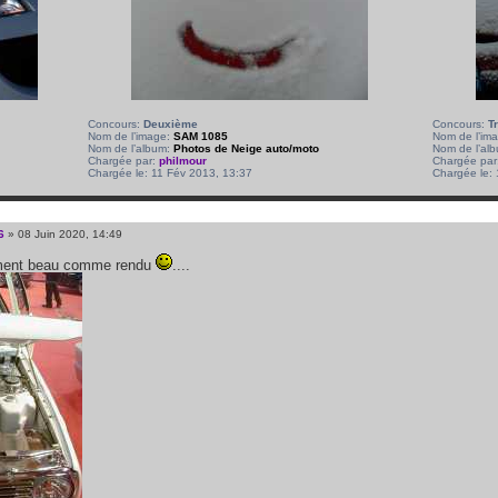
Concours:
Deuxième
Concours:
T
Nom de l’image:
SAM 1085
Nom de l’im
Nom de l’album:
Photos de Neige auto/moto
Nom de l’al
Chargée par:
philmour
Chargée par
Chargée le: 11 Fév 2013, 13:37
Chargée le:
6
» 08 Juin 2020, 14:49
iment beau comme rendu
....