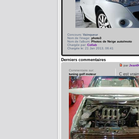
Concours:
Vainqueur
Nom de l’image:
photo3
Nom de l’album:
Photos de Neige auto/moto
Chargée par:
Collab
Chargée le: 21 Jan 2013, 06:41
Derniers commentaires
par
Jean0
Commentaire sur:
C est vra
tuning golf moteur