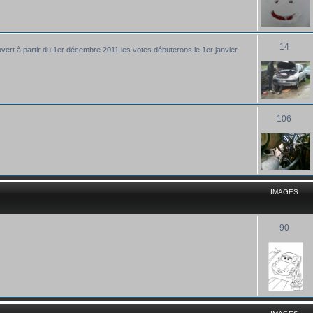
14
uvert à partir du 1er décembre 2011 les votes débuterons le 1er janvier
106
IMAGES
90