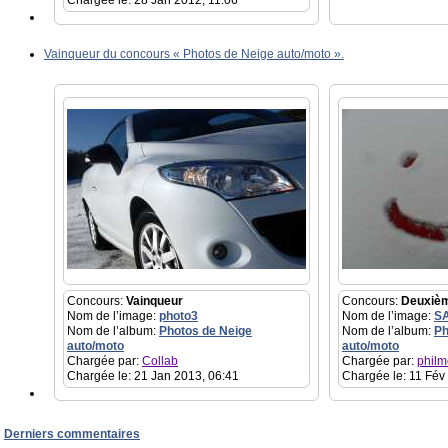
Chargée le: 28 Jan 2012, 11:06
Vainqueur du concours « Photos de Neige auto/moto ».
Concours:
Vainqueur
Concours:
Deuxiè
Nom de l’image:
photo3
Nom de l’image:
S
Nom de l’album:
Photos de Neige
Nom de l’album:
Ph
auto/moto
auto/moto
Chargée par:
Collab
Chargée par:
philm
Chargée le: 21 Jan 2013, 06:41
Chargée le: 11 Fév
Derniers commentaires