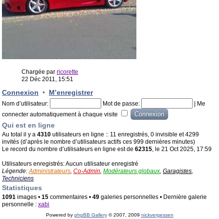
Chargée par
ricorette
22 Déc 2011, 15:51
Connexion
•
M’enregistrer
Nom d’utilisateur:
Mot de passe:
|
Me
connecter automatiquement à chaque visite
Qui est en ligne
Au total il y a
4310
utilisateurs en ligne :: 11 enregistrés, 0 invisible et 4299
invités (d’après le nombre d’utilisateurs actifs ces 999 dernières minutes)
Le record du nombre d’utilisateurs en ligne est de
62315
, le 21 Oct 2025, 17:59
Utilisateurs enregistrés: Aucun utilisateur enregistré
Légende:
Administrateurs
,
Co-Admin
,
Modérateurs globaux
,
Garagistes
,
Techniciens
Statistiques
1091
images •
15
commentaires •
49
galeries personnelles • Dernière galerie
personnelle :
xabi
Powered by
phpBB Gallery
© 2007, 2009
nickvergessen