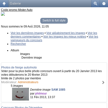
Galerie
Code promo Mister Auto
Switch to full style
Nous sommes le 09 Aoû 2026, 11:05
Voir les dernières images
•
Voir aléatoirement les images
•
Voir les
derniers commentaires
•
Voir les images les mieux notées
•
Voir les
vainqueurs du concours
Rechercher
Album
Images
Dernière image
Photos de Neige auto/moto
Voter pour la plus belle photo concours ouvert à partir du 20 Janvier 2013 les
votes débuterons le 20 février 2013
limite de 2 photos par membre
Modérateur:
Administrateurs
5
Images
Dernière image
SAM 1085
par
philmour
11 Fév 2013, 13:37
Concours Photos de Décembre