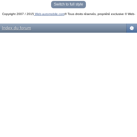
« phpBB Gallery » - Traduction française par
darky
et l’
équipe phpbb-fr.com
Switch to full style
Copyright 2007 / 2015
Web-automobile.com
® Tous droits réservés, propriété exclusive © Web-
Powered by
phpBB
© phpBB Group.
automobile.com
phpBB Mobile / SEO by
Artodia
.
Index du forum