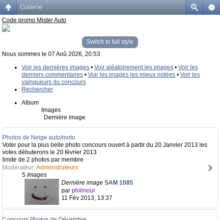
Galerie
Code promo Mister Auto
Switch to full style
Nous sommes le 07 Aoû 2026, 20:53
Voir les dernières images
•
Voir aléatoirement les images
•
Voir les
derniers commentaires
•
Voir les images les mieux notées
•
Voir les
vainqueurs du concours
Rechercher
Album
Images
Dernière image
Photos de Neige auto/moto
Voter pour la plus belle photo concours ouvert à partir du 20 Janvier 2013 les
votes débuterons le 20 février 2013
limite de 2 photos par membre
Modérateur:
Administrateurs
5
Images
Dernière image
SAM 1085
par
philmour
11 Fév 2013, 13:37
Concours Photos de Décembre