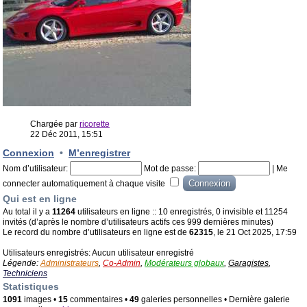
Chargée par
ricorette
22 Déc 2011, 15:51
Connexion
•
M’enregistrer
Nom d’utilisateur:
Mot de passe:
|
Me
connecter automatiquement à chaque visite
Qui est en ligne
Au total il y a
11264
utilisateurs en ligne :: 10 enregistrés, 0 invisible et 11254
invités (d’après le nombre d’utilisateurs actifs ces 999 dernières minutes)
Le record du nombre d’utilisateurs en ligne est de
62315
, le 21 Oct 2025, 17:59
Utilisateurs enregistrés: Aucun utilisateur enregistré
Légende:
Administrateurs
,
Co-Admin
,
Modérateurs globaux
,
Garagistes
,
Techniciens
Statistiques
1091
images •
15
commentaires •
49
galeries personnelles • Dernière galerie