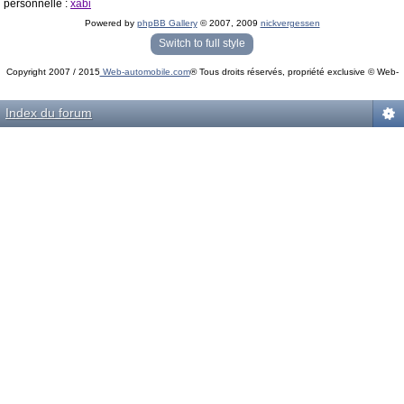
personnelle :
xabi
Powered by
phpBB Gallery
© 2007, 2009
nickvergessen
« phpBB Gallery » - Traduction française par
darky
et l’
équipe phpbb-fr.com
Switch to full style
Copyright 2007 / 2015
Web-automobile.com
® Tous droits réservés, propriété exclusive © Web-
Powered by
phpBB
© phpBB Group.
automobile.com
phpBB Mobile / SEO by
Artodia
.
Index du forum