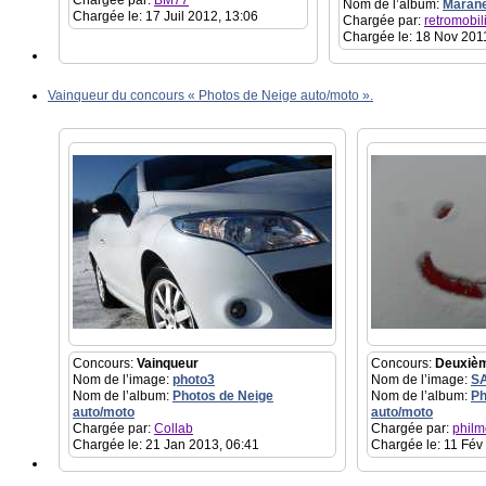
Chargée par:
BM77
Nom de l’album:
Marane
Chargée le: 17 Juil 2012, 13:06
Chargée par:
retromobili
Chargée le: 18 Nov 201
Vainqueur du concours « Photos de Neige auto/moto ».
Concours:
Vainqueur
Concours:
Deuxiè
Nom de l’image:
photo3
Nom de l’image:
S
Nom de l’album:
Photos de Neige
Nom de l’album:
Ph
auto/moto
auto/moto
Chargée par:
Collab
Chargée par:
philm
Chargée le: 21 Jan 2013, 06:41
Chargée le: 11 Fév