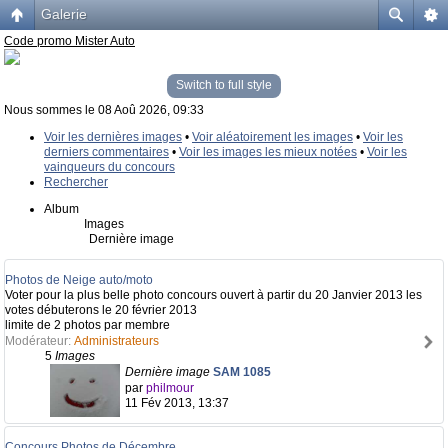
Galerie
Code promo Mister Auto
Switch to full style
Nous sommes le 08 Aoû 2026, 09:33
Voir les dernières images
•
Voir aléatoirement les images
•
Voir les
derniers commentaires
•
Voir les images les mieux notées
•
Voir les
vainqueurs du concours
Rechercher
Album
Images
Dernière image
Photos de Neige auto/moto
Voter pour la plus belle photo concours ouvert à partir du 20 Janvier 2013 les
votes débuterons le 20 février 2013
limite de 2 photos par membre
Modérateur:
Administrateurs
5
Images
Dernière image
SAM 1085
par
philmour
11 Fév 2013, 13:37
Concours Photos de Décembre