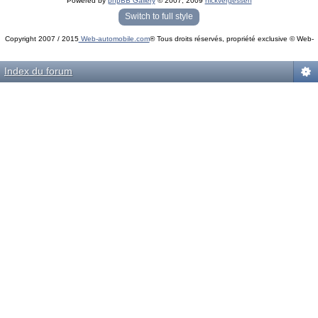
Powered by
phpBB Gallery
© 2007, 2009
nickvergessen
« phpBB Gallery » - Traduction française par
darky
et l’
équipe phpbb-fr.com
Switch to full style
Copyright 2007 / 2015
Web-automobile.com
® Tous droits réservés, propriété exclusive © Web-
Powered by
phpBB
© phpBB Group.
automobile.com
phpBB Mobile / SEO by
Artodia
.
Index du forum