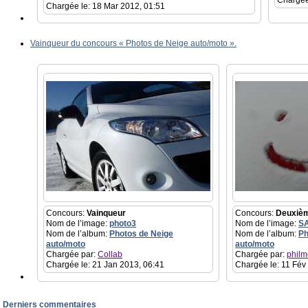
Chargée
Chargée le: 18 Mar 2012, 01:51
Vainqueur du concours « Photos de Neige auto/moto ».
Concours:
Vainqueur
Concours:
Deuxiè
Nom de l’image:
photo3
Nom de l’image:
S
Nom de l’album:
Photos de Neige
Nom de l’album:
Ph
auto/moto
auto/moto
Chargée par:
Collab
Chargée par:
philm
Chargée le: 21 Jan 2013, 06:41
Chargée le: 11 Fév
Derniers commentaires