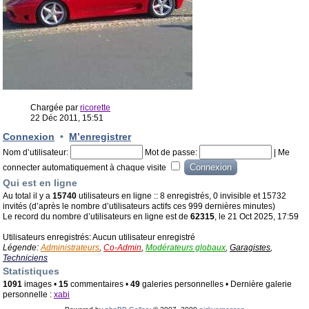
Chargée par
ricorette
22 Déc 2011, 15:51
Connexion
•
M’enregistrer
Nom d’utilisateur:
Mot de passe:
|
Me
connecter automatiquement à chaque visite
Qui est en ligne
Au total il y a
15740
utilisateurs en ligne :: 8 enregistrés, 0 invisible et 15732
invités (d’après le nombre d’utilisateurs actifs ces 999 dernières minutes)
Le record du nombre d’utilisateurs en ligne est de
62315
, le 21 Oct 2025, 17:59
Utilisateurs enregistrés: Aucun utilisateur enregistré
Légende:
Administrateurs
,
Co-Admin
,
Modérateurs globaux
,
Garagistes
,
Techniciens
Statistiques
1091
images •
15
commentaires •
49
galeries personnelles • Dernière galerie
personnelle :
xabi