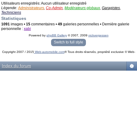
Utilisateurs enregistrés: Aucun utilisateur enregistré
Légende:
Administrateurs
,
Co-Admin
,
Modérateurs globaux
,
Garagistes
,
Techniciens
Statistiques
1091
images •
15
commentaires •
49
galeries personnelles • Dernière galerie
personnelle :
xabi
Powered by
phpBB Gallery
© 2007, 2009
nickvergessen
« phpBB Gallery » - Traduction française par
darky
et l’
équipe phpbb-fr.com
Switch to full style
Copyright 2007 / 2015
Web-automobile.com
® Tous droits réservés, propriété exclusive © Web-
Powered by
phpBB
© phpBB Group.
automobile.com
phpBB Mobile / SEO by
Artodia
.
Index du forum