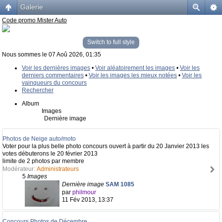
Galerie
Code promo Mister Auto
Switch to full style
Nous sommes le 07 Aoû 2026, 01:35
Voir les dernières images
•
Voir aléatoirement les images
•
Voir les
derniers commentaires
•
Voir les images les mieux notées
•
Voir les
vainqueurs du concours
Rechercher
Album
Images
Dernière image
Photos de Neige auto/moto
Voter pour la plus belle photo concours ouvert à partir du 20 Janvier 2013 les
votes débuterons le 20 février 2013
limite de 2 photos par membre
Modérateur:
Administrateurs
5
Images
Dernière image
SAM 1085
par
philmour
11 Fév 2013, 13:37
Concours Photos de Décembre