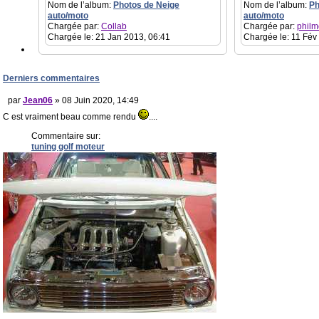
Nom de l’album:
Photos de Neige
Nom de l’album:
Ph
auto/moto
auto/moto
Chargée par:
Collab
Chargée par:
philm
Chargée le: 21 Jan 2013, 06:41
Chargée le: 11 Fév
Derniers commentaires
par
Jean06
» 08 Juin 2020, 14:49
C est vraiment beau comme rendu
....
Commentaire sur:
tuning golf moteur