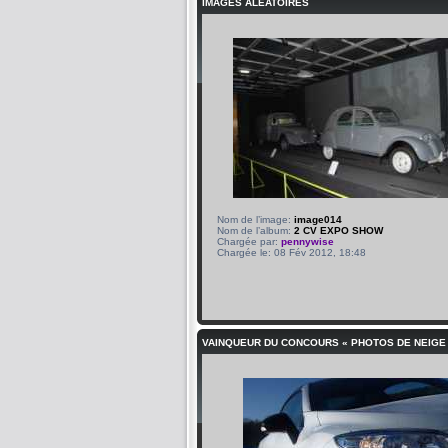
IMAGES ALÉATOIRES
Nom de l’image:
image014
Nom de l’album:
2 CV EXPO SHOW
Chargée par:
pennywise
Chargée le: 08 Fév 2012, 18:48
VAINQUEUR DU CONCOURS « PHOTOS DE NEIGE