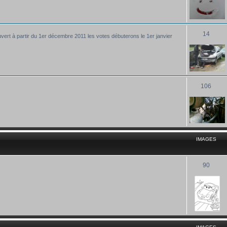
14
uvert à partir du 1er décembre 2011 les votes débuterons le 1er janvier
106
IMAGES
90