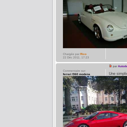
Chargée par
Rico
22 Déc 2011, 17:23
par
Autod
Commentaire sur:
Une simpli
ferrari f360 modena