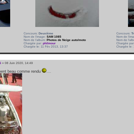
Concours:
Deuxième
Concours:
T
Nom de l’image:
SAM 1085
Nom de l’im
Nom de l’album:
Photos de Neige auto/moto
Nom de l’al
Chargée par:
philmour
Chargée par
Chargée le: 11 Fév 2013, 13:37
Chargée le:
6
» 08 Juin 2020, 14:49
iment beau comme rendu
....