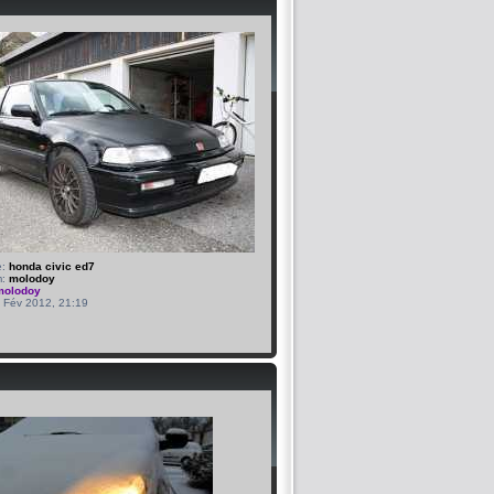
e:
honda civic ed7
m:
molodoy
molodoy
2 Fév 2012, 21:19