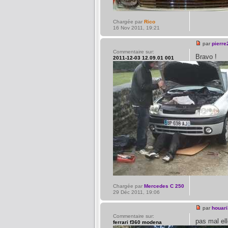
Chargée par
Rico
16 Nov 2011, 19:21
par
pierre
Commentaire sur:
Bravo !
2011-12-03 12.09.01 001
Chargée par
Mercedes C 250
29 Déc 2011, 19:06
par
houari
Commentaire sur:
pas mal ell
ferrari f360 modena