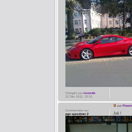
Chargée par
ricorette
22 Déc 2011, 15:51
par
Flowri
Commentaire sur:
Joli !
pgo speedster 2