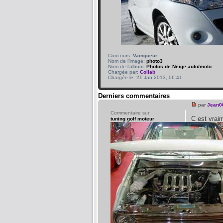
Concours:
Vainqueur
Nom de l’image:
photo3
Nom de l’album:
Photos de Neige auto/moto
Chargée par:
Collab
Chargée le: 21 Jan 2013, 06:41
Derniers commentaires
par
Jean0
Commentaire sur:
C est vra
tuning golf moteur