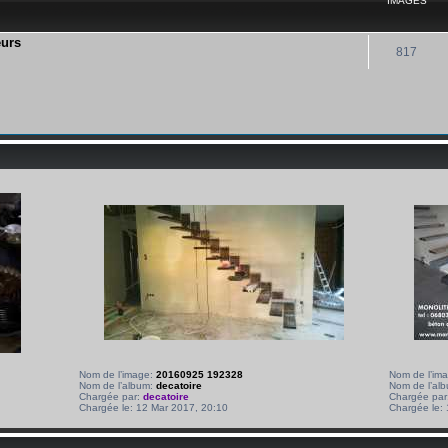
IMAGES
eurs
817
Nom de l’image:
20160925 192328
Nom de l’im
Nom de l’album:
decatoire
Nom de l’al
Chargée par:
decatoire
Chargée par
Chargée le: 12 Mar 2017, 20:10
Chargée le: