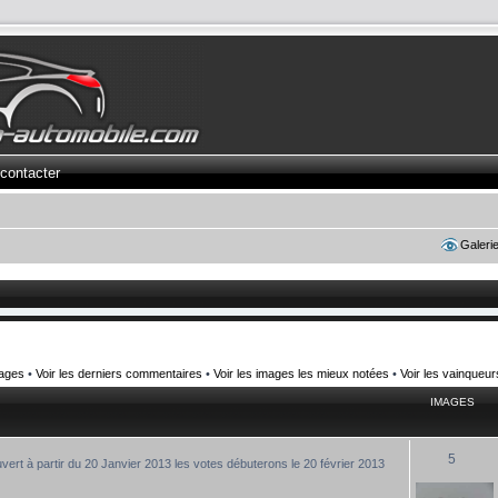
contacter
Galeri
mages
•
Voir les derniers commentaires
•
Voir les images les mieux notées
•
Voir les vainqueu
IMAGES
5
uvert à partir du 20 Janvier 2013 les votes débuterons le 20 février 2013