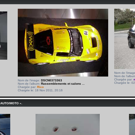
Nom de l’imag
Nom de l’albu
Chargée par:
Nom de l’image:
DSCN0373363
Chargée le: 0
Nom de l’album:
Rassemblements et salons ...
Chargée par:
Rico
Chargée le: 18 Nov 2011, 20:16
 AUTO/MOTO ».