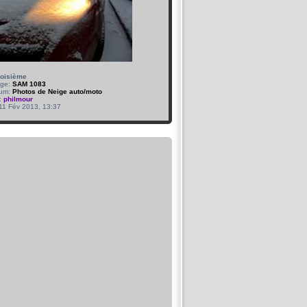
roisième
age:
SAM 1083
bum:
Photos de Neige auto/moto
:
philmour
 11 Fév 2013, 13:37