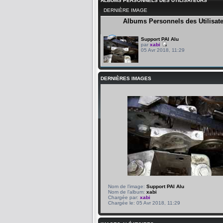
ALBUMS PERSONNELS DES UTILISATEURS
DERNIÈRE IMAGE
Albums Personnels des Utilisat
Support PAI Alu
par
xabi
05 Avr 2018, 11:29
DERNIÈRES IMAGES
Nom de l’image:
Support PAI Alu
Nom de l’album:
xabi
Chargée par:
xabi
Chargée le: 05 Avr 2018, 11:29