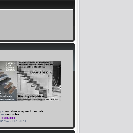
age:
escalier suspendu, escali...
bum:
decatoire
:
decatoire
 12 Mar 2017, 20:10