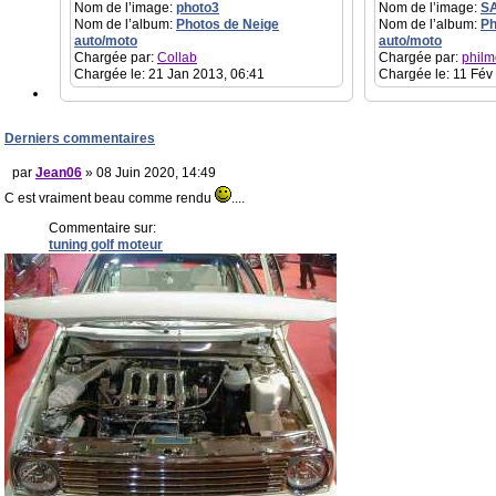
Nom de l’image:
photo3
Nom de l’image:
S
Nom de l’album:
Photos de Neige
Nom de l’album:
Ph
auto/moto
auto/moto
Chargée par:
Collab
Chargée par:
philm
Chargée le: 21 Jan 2013, 06:41
Chargée le: 11 Fév
Derniers commentaires
par
Jean06
» 08 Juin 2020, 14:49
C est vraiment beau comme rendu
....
Commentaire sur:
tuning golf moteur