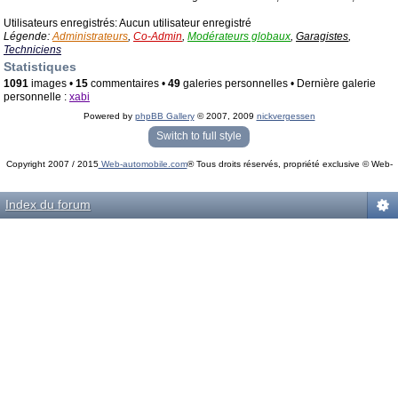
Utilisateurs enregistrés: Aucun utilisateur enregistré
Légende:
Administrateurs
,
Co-Admin
,
Modérateurs globaux
,
Garagistes
,
Techniciens
Statistiques
1091
images •
15
commentaires •
49
galeries personnelles • Dernière galerie
personnelle :
xabi
Powered by
phpBB Gallery
© 2007, 2009
nickvergessen
« phpBB Gallery » - Traduction française par
darky
et l’
équipe phpbb-fr.com
Switch to full style
Copyright 2007 / 2015
Web-automobile.com
® Tous droits réservés, propriété exclusive © Web-
Powered by
phpBB
© phpBB Group.
automobile.com
phpBB Mobile / SEO by
Artodia
.
Index du forum