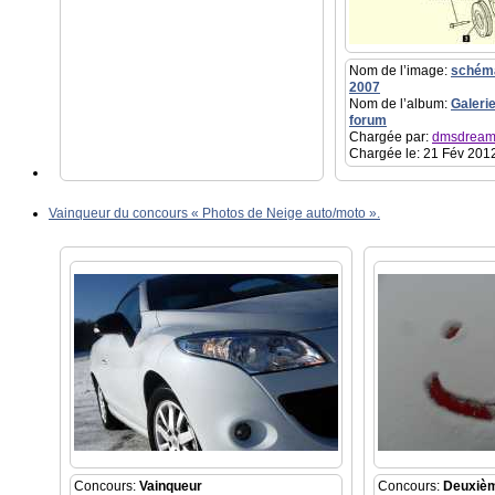
Nom de l’image:
schéma
2007
Nom de l’album:
Galeri
forum
Chargée par:
dmsdream
Chargée le: 21 Fév 2012
Vainqueur du concours « Photos de Neige auto/moto ».
Concours:
Vainqueur
Concours:
Deuxiè