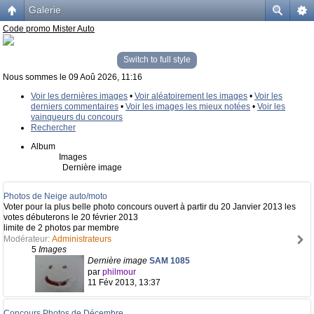
Galerie
Code promo Mister Auto
Switch to full style
Nous sommes le 09 Aoû 2026, 11:16
Voir les dernières images
•
Voir aléatoirement les images
•
Voir les
derniers commentaires
•
Voir les images les mieux notées
•
Voir les
vainqueurs du concours
Rechercher
Album
Images
Dernière image
Photos de Neige auto/moto
Voter pour la plus belle photo concours ouvert à partir du 20 Janvier 2013 les
votes débuterons le 20 février 2013
limite de 2 photos par membre
Modérateur:
Administrateurs
5
Images
Dernière image
SAM 1085
par
philmour
11 Fév 2013, 13:37
Concours Photos de Décembre