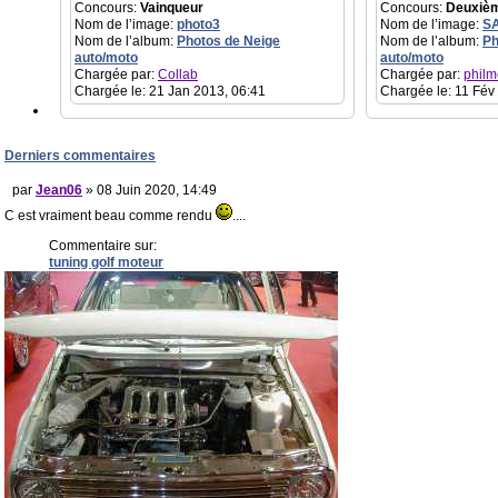
Concours:
Vainqueur
Concours:
Deuxiè
Nom de l’image:
photo3
Nom de l’image:
S
Nom de l’album:
Photos de Neige
Nom de l’album:
Ph
auto/moto
auto/moto
Chargée par:
Collab
Chargée par:
philm
Chargée le: 21 Jan 2013, 06:41
Chargée le: 11 Fév
Derniers commentaires
par
Jean06
» 08 Juin 2020, 14:49
C est vraiment beau comme rendu
....
Commentaire sur:
tuning golf moteur