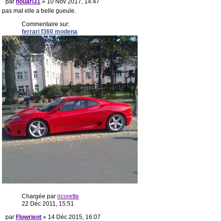
par
houari31
» 10 Nov 2017, 14:47
pas mal elle a belle gueule.
Commentaire sur:
ferrari f360 modena
Chargée par
ricorette
22 Déc 2011, 15:51
par
Flowrient
» 14 Déc 2015, 16:07