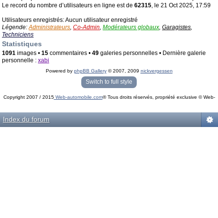
Le record du nombre d’utilisateurs en ligne est de
62315
, le 21 Oct 2025, 17:59
Utilisateurs enregistrés: Aucun utilisateur enregistré
Légende:
Administrateurs
,
Co-Admin
,
Modérateurs globaux
,
Garagistes
,
Techniciens
Statistiques
1091
images •
15
commentaires •
49
galeries personnelles • Dernière galerie
personnelle :
xabi
Powered by
phpBB Gallery
© 2007, 2009
nickvergessen
« phpBB Gallery » - Traduction française par
darky
et l’
équipe phpbb-fr.com
Switch to full style
Copyright 2007 / 2015
Web-automobile.com
® Tous droits réservés, propriété exclusive © Web-
Powered by
phpBB
© phpBB Group.
automobile.com
phpBB Mobile / SEO by
Artodia
.
Index du forum