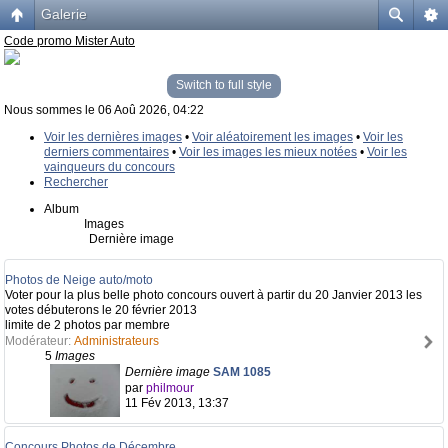
Galerie
Code promo Mister Auto
Switch to full style
Nous sommes le 06 Aoû 2026, 04:22
Voir les dernières images
•
Voir aléatoirement les images
•
Voir les
derniers commentaires
•
Voir les images les mieux notées
•
Voir les
vainqueurs du concours
Rechercher
Album
Images
Dernière image
Photos de Neige auto/moto
Voter pour la plus belle photo concours ouvert à partir du 20 Janvier 2013 les
votes débuterons le 20 février 2013
limite de 2 photos par membre
Modérateur:
Administrateurs
5
Images
Dernière image
SAM 1085
par
philmour
11 Fév 2013, 13:37
Concours Photos de Décembre