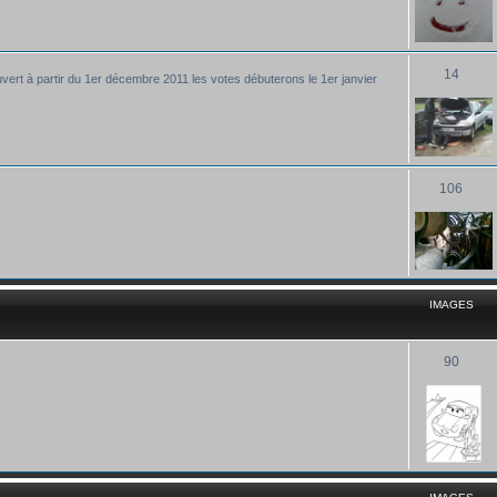
14
uvert à partir du 1er décembre 2011 les votes débuterons le 1er janvier
106
IMAGES
90