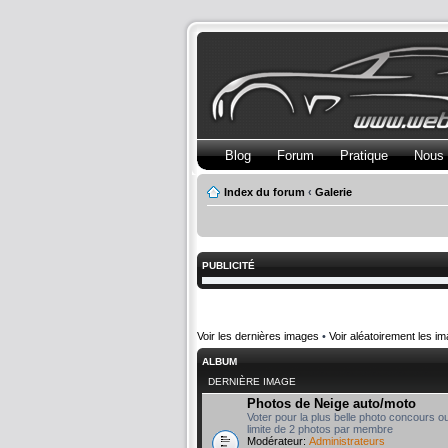
Blog
Forum
Pratique
Nous 
Index du forum
‹
Galerie
PUBLICITÉ
Voir les dernières images
•
Voir aléatoirement les i
ALBUM
DERNIÈRE IMAGE
Photos de Neige auto/moto
Voter pour la plus belle photo concours o
limite de 2 photos par membre
Modérateur:
Administrateurs