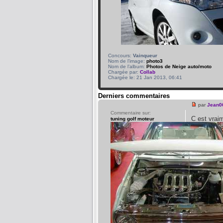
Concours:
Vainqueur
Nom de l’image:
photo3
Nom de l’album:
Photos de Neige auto/moto
Chargée par:
Collab
Chargée le: 21 Jan 2013, 06:41
Derniers commentaires
par
Jean0
Commentaire sur:
C est vra
tuning golf moteur