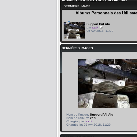
ALBUMS PERSONNELS DES UTILISATEURS
DERNIÈRE IMAGE
Albums Personnels des Utilisat
Support PAI Alu
par
xabi
05 Avr 2018, 11:29
DERNIÈRES IMAGES
Nom de l’image:
Support PAI Alu
Nom de l’album:
xabi
Chargée par:
xabi
Chargée le: 05 Avr 2018, 11:29