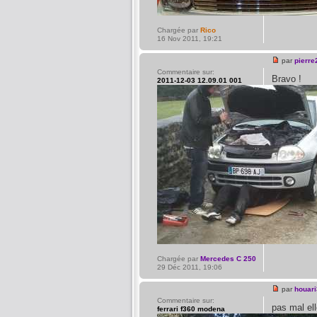
Chargée par
Rico
16 Nov 2011, 19:21
par
pierre
Commentaire sur:
Bravo !
2011-12-03 12.09.01 001
Chargée par
Mercedes C 250
29 Déc 2011, 19:06
par
houari
Commentaire sur:
pas mal ell
ferrari f360 modena