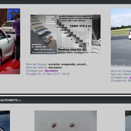
Nom de l’image:
escalier suspendu, escali...
Nom de l’album:
decatoire
Chargée par:
decatoire
Nom de l’imag
Chargée le: 12 Mar 2017, 20:10
Nom de l’albu
Chargée par:
Chargée le: 2
 AUTO/MOTO ».