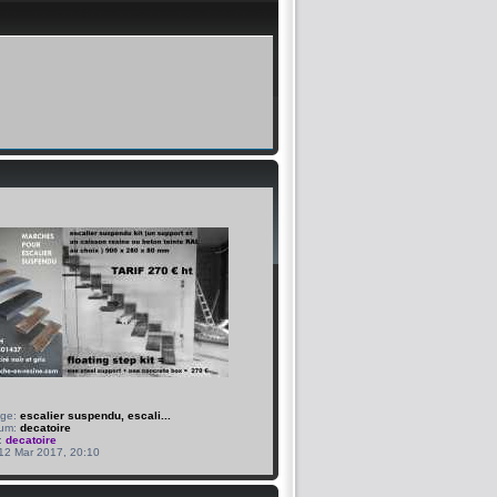
age:
escalier suspendu, escali...
bum:
decatoire
:
decatoire
 12 Mar 2017, 20:10