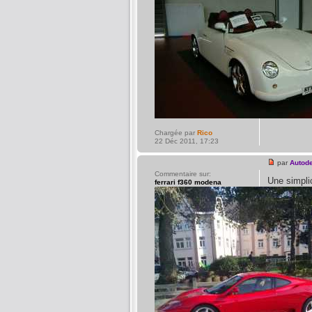
Chargée par
Rico
22 Déc 2011, 17:23
par
Autod
Commentaire sur:
Une simpli
ferrari f360 modena