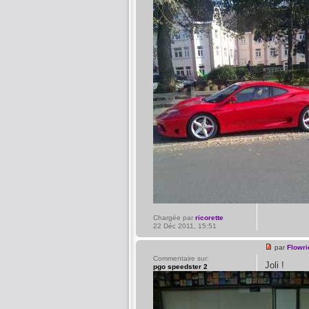
Chargée par
ricorette
22 Déc 2011, 15:51
par
Flowri
Commentaire sur:
Joli !
pgo speedster 2