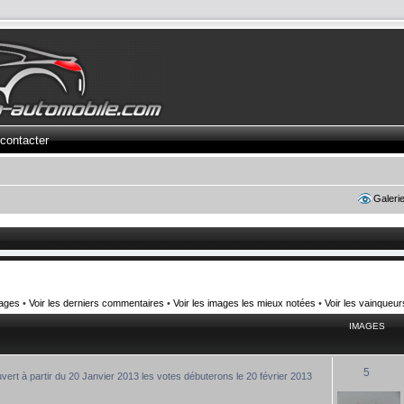
contacter
Galeri
mages
•
Voir les derniers commentaires
•
Voir les images les mieux notées
•
Voir les vainqueu
IMAGES
5
uvert à partir du 20 Janvier 2013 les votes débuterons le 20 février 2013