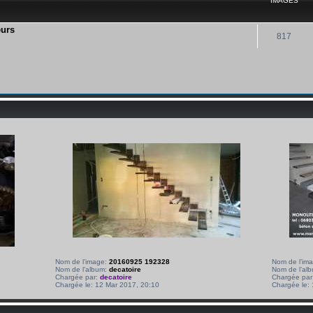
IMAGES
eurs
817
Nom de l’image:
20160925 192328
Nom de l’im
Nom de l’album:
decatoire
Nom de l’al
Chargée par:
decatoire
Chargée par
Chargée le: 12 Mar 2017, 20:10
Chargée le: