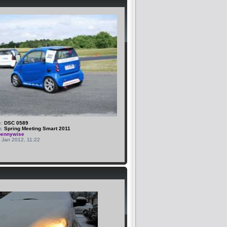
e:
DSC 0589
m:
Spring Meeting Smart 2011
pennywise
8 Jan 2012, 11:22