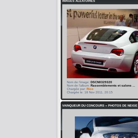
IMAGES ALÉATOIRES
Nom de l’image:
DSCN0329320
Nom de l’album:
Rassemblements et salons ...
Chargée par:
Rico
Chargée le: 18 Nov 2011, 20:15
VAINQUEUR DU CONCOURS « PHOTOS DE NEIGE