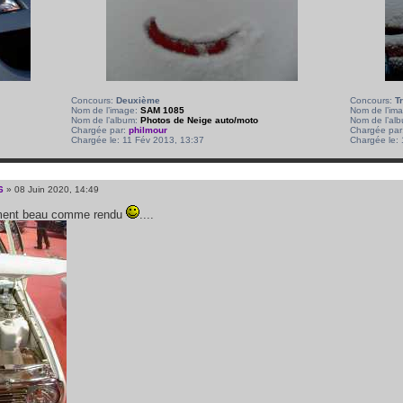
Concours:
Deuxième
Concours:
T
Nom de l’image:
SAM 1085
Nom de l’im
Nom de l’album:
Photos de Neige auto/moto
Nom de l’al
Chargée par:
philmour
Chargée par
Chargée le: 11 Fév 2013, 13:37
Chargée le:
6
» 08 Juin 2020, 14:49
iment beau comme rendu
....