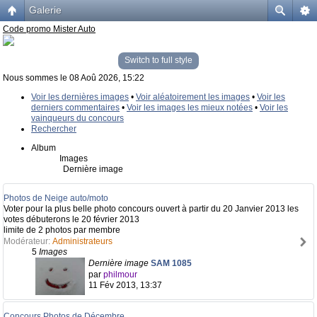
Galerie
Code promo Mister Auto
Switch to full style
Nous sommes le 08 Aoû 2026, 15:22
Voir les dernières images
•
Voir aléatoirement les images
•
Voir les
derniers commentaires
•
Voir les images les mieux notées
•
Voir les
vainqueurs du concours
Rechercher
Album
Images
Dernière image
Photos de Neige auto/moto
Voter pour la plus belle photo concours ouvert à partir du 20 Janvier 2013 les
votes débuterons le 20 février 2013
limite de 2 photos par membre
Modérateur:
Administrateurs
5
Images
Dernière image
SAM 1085
par
philmour
11 Fév 2013, 13:37
Concours Photos de Décembre