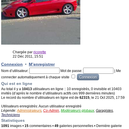
Chargée par
ricorette
22 Déc 2011, 15:51
Connexion
•
M’enregistrer
Nom d’utilisateur:
Mot de passe:
|
Me
connecter automatiquement à chaque visite
Qui est en ligne
Au total il y a
10413
utilisateurs en ligne :: 10 enregistrés, 0 invisible et 10403
invités (d’après le nombre d’utilisateurs actifs ces 999 dernières minutes)
Le record du nombre d’utilisateurs en ligne est de
62315
, le 21 Oct 2025, 17:59
Utilisateurs enregistrés: Aucun utilisateur enregistré
Légende:
Administrateurs
,
Co-Admin
,
Modérateurs globaux
,
Garagistes
,
Techniciens
Statistiques
1091
images •
15
commentaires •
49
galeries personnelles • Dernière galerie