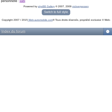
personnelle :
xabi
Powered by
phpBB Gallery
© 2007, 2009
nickvergessen
« phpBB Gallery » - Traduction française par
darky
et l’
équipe phpbb-fr.com
Switch to full style
Copyright 2007 / 2015
Web-automobile.com
® Tous droits réservés, propriété exclusive © Web-
Powered by
phpBB
© phpBB Group.
automobile.com
phpBB Mobile / SEO by
Artodia
.
Index du forum