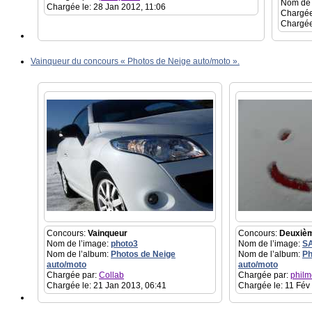
Nom de 
Chargée le: 28 Jan 2012, 11:06
Chargée
Chargée
Vainqueur du concours « Photos de Neige auto/moto ».
Concours:
Vainqueur
Concours:
Deuxiè
Nom de l’image:
photo3
Nom de l’image:
S
Nom de l’album:
Photos de Neige
Nom de l’album:
Ph
auto/moto
auto/moto
Chargée par:
Collab
Chargée par:
philm
Chargée le: 21 Jan 2013, 06:41
Chargée le: 11 Fév