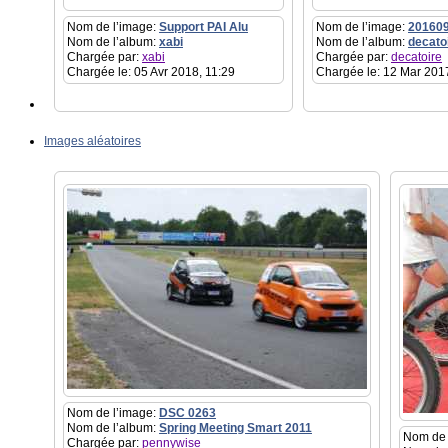
Nom de l’image:
Support PAI Alu
Nom de l’image:
20160
Nom de l’album:
xabi
Nom de l’album:
decato
Chargée par:
xabi
Chargée par:
decatoire
Chargée le: 05 Avr 2018, 11:29
Chargée le: 12 Mar 201
Images aléatoires
Nom de l’image:
DSC 0263
Nom de l’album:
Spring Meeting Smart 2011
Nom de 
Chargée par:
pennywise