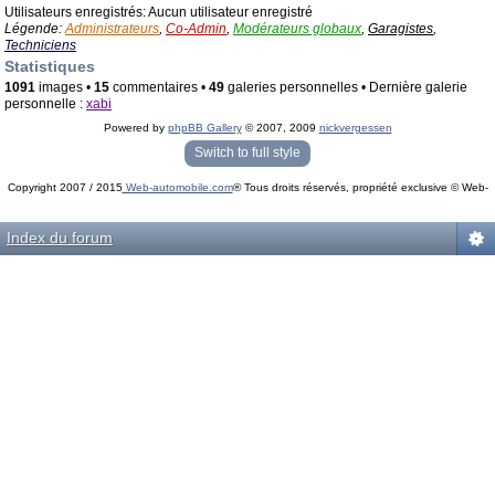
Utilisateurs enregistrés: Aucun utilisateur enregistré
Légende:
Administrateurs
,
Co-Admin
,
Modérateurs globaux
,
Garagistes
,
Techniciens
Statistiques
1091
images •
15
commentaires •
49
galeries personnelles • Dernière galerie
personnelle :
xabi
Powered by
phpBB Gallery
© 2007, 2009
nickvergessen
« phpBB Gallery » - Traduction française par
darky
et l’
équipe phpbb-fr.com
Switch to full style
Copyright 2007 / 2015
Web-automobile.com
® Tous droits réservés, propriété exclusive © Web-
Powered by
phpBB
© phpBB Group.
automobile.com
phpBB Mobile / SEO by
Artodia
.
Index du forum