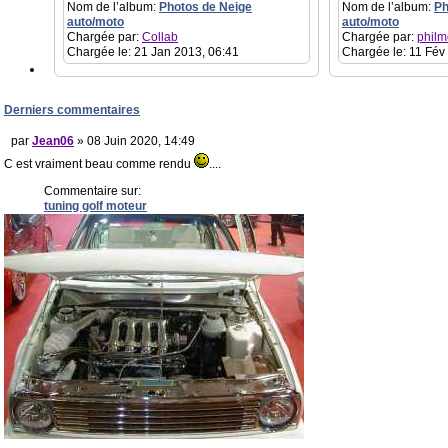
Nom de l’album:
Photos de Neige
Nom de l’album:
Ph
auto/moto
auto/moto
Chargée par:
Collab
Chargée par:
philm
Chargée le: 21 Jan 2013, 06:41
Chargée le: 11 Fév
Derniers commentaires
par
Jean06
» 08 Juin 2020, 14:49
C est vraiment beau comme rendu
....
Commentaire sur:
tuning golf moteur