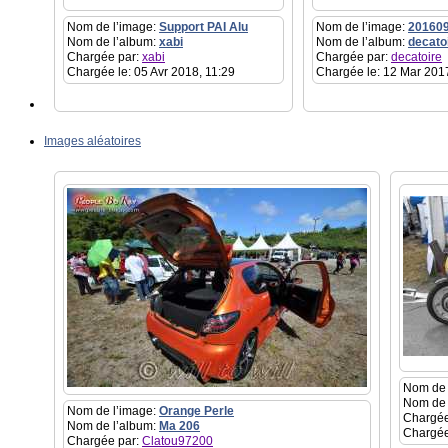
Nom de l’image:
Support PAI Alu
Nom de l’image:
20160
Nom de l’album:
xabi
Nom de l’album:
decato
Chargée par:
xabi
Chargée par:
decatoire
Chargée le: 05 Avr 2018, 11:29
Chargée le: 12 Mar 201
Images aléatoires
Nom de 
Nom de 
Nom de l’image:
Orange Perle
Chargée
Nom de l’album:
Ma 206
Chargée
Chargée par:
Clatou97200