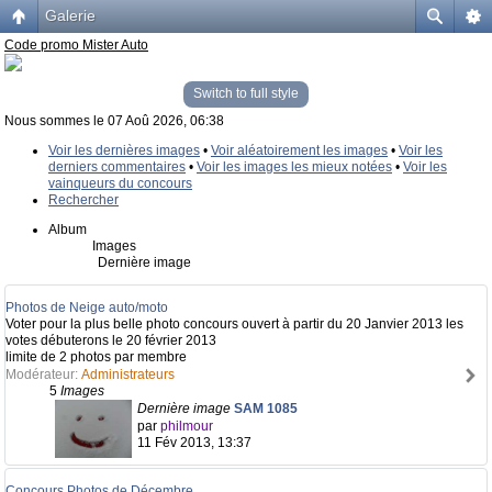
Galerie
Code promo Mister Auto
Switch to full style
Nous sommes le 07 Aoû 2026, 06:38
Voir les dernières images
•
Voir aléatoirement les images
•
Voir les
derniers commentaires
•
Voir les images les mieux notées
•
Voir les
vainqueurs du concours
Rechercher
Album
Images
Dernière image
Photos de Neige auto/moto
Voter pour la plus belle photo concours ouvert à partir du 20 Janvier 2013 les
votes débuterons le 20 février 2013
limite de 2 photos par membre
Modérateur:
Administrateurs
5
Images
Dernière image
SAM 1085
par
philmour
11 Fév 2013, 13:37
Concours Photos de Décembre