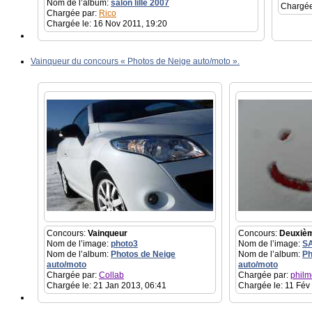
Nom de l’album:
salon lille 2007
Chargée
Chargée par:
Rico
Chargée le: 16 Nov 2011, 19:20
Vainqueur du concours « Photos de Neige auto/moto ».
Concours:
Vainqueur
Concours:
Deuxiè
Nom de l’image:
photo3
Nom de l’image:
S
Nom de l’album:
Photos de Neige
Nom de l’album:
Ph
auto/moto
auto/moto
Chargée par:
Collab
Chargée par:
philm
Chargée le: 21 Jan 2013, 06:41
Chargée le: 11 Fév