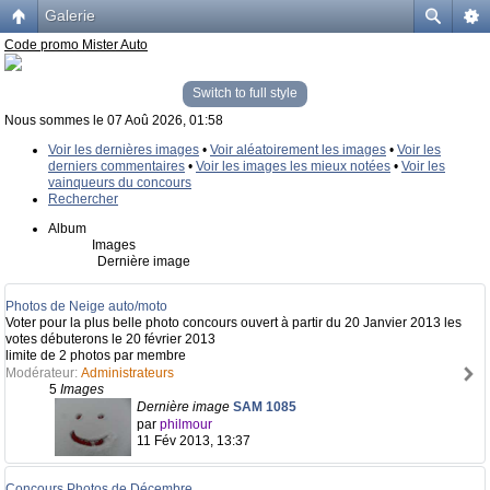
Galerie
Code promo Mister Auto
Switch to full style
Nous sommes le 07 Aoû 2026, 01:58
Voir les dernières images
•
Voir aléatoirement les images
•
Voir les
derniers commentaires
•
Voir les images les mieux notées
•
Voir les
vainqueurs du concours
Rechercher
Album
Images
Dernière image
Photos de Neige auto/moto
Voter pour la plus belle photo concours ouvert à partir du 20 Janvier 2013 les
votes débuterons le 20 février 2013
limite de 2 photos par membre
Modérateur:
Administrateurs
5
Images
Dernière image
SAM 1085
par
philmour
11 Fév 2013, 13:37
Concours Photos de Décembre