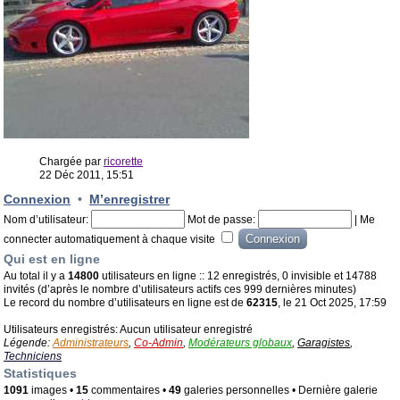
Chargée par
ricorette
22 Déc 2011, 15:51
Connexion
•
M’enregistrer
Nom d’utilisateur:
Mot de passe:
|
Me
connecter automatiquement à chaque visite
Qui est en ligne
Au total il y a
14800
utilisateurs en ligne :: 12 enregistrés, 0 invisible et 14788
invités (d’après le nombre d’utilisateurs actifs ces 999 dernières minutes)
Le record du nombre d’utilisateurs en ligne est de
62315
, le 21 Oct 2025, 17:59
Utilisateurs enregistrés: Aucun utilisateur enregistré
Légende:
Administrateurs
,
Co-Admin
,
Modérateurs globaux
,
Garagistes
,
Techniciens
Statistiques
1091
images •
15
commentaires •
49
galeries personnelles • Dernière galerie