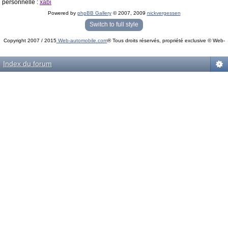
personnelle :
xabi
Powered by
phpBB Gallery
© 2007, 2009
nickvergessen
« phpBB Gallery » - Traduction française par
darky
et l’
équipe phpbb-fr.com
Switch to full style
Copyright 2007 / 2015
Web-automobile.com
® Tous droits réservés, propriété exclusive © Web-
Powered by
phpBB
© phpBB Group.
automobile.com
phpBB Mobile / SEO by
Artodia
.
Index du forum