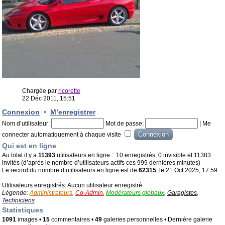
Chargée par
ricorette
22 Déc 2011, 15:51
Connexion
•
M’enregistrer
Nom d’utilisateur:
Mot de passe:
|
Me
connecter automatiquement à chaque visite
Qui est en ligne
Au total il y a
11393
utilisateurs en ligne :: 10 enregistrés, 0 invisible et 11383
invités (d’après le nombre d’utilisateurs actifs ces 999 dernières minutes)
Le record du nombre d’utilisateurs en ligne est de
62315
, le 21 Oct 2025, 17:59
Utilisateurs enregistrés: Aucun utilisateur enregistré
Légende:
Administrateurs
,
Co-Admin
,
Modérateurs globaux
,
Garagistes
,
Techniciens
Statistiques
1091
images •
15
commentaires •
49
galeries personnelles • Dernière galerie