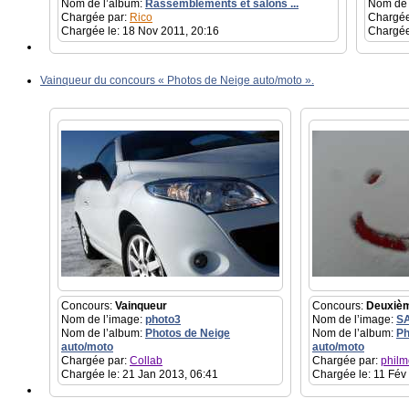
Nom de l’album:
Rassemblements et salons ...
Nom de 
Chargée par:
Rico
Chargée
Chargée le: 18 Nov 2011, 20:16
Chargée
Vainqueur du concours « Photos de Neige auto/moto ».
Concours:
Vainqueur
Concours:
Deuxiè
Nom de l’image:
photo3
Nom de l’image:
S
Nom de l’album:
Photos de Neige
Nom de l’album:
Ph
auto/moto
auto/moto
Chargée par:
Collab
Chargée par:
philm
Chargée le: 21 Jan 2013, 06:41
Chargée le: 11 Fév