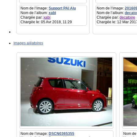
Nom de l’image:
Support PAI Alu
Nom de l’image:
20160
Nom de l’album:
xabi
Nom de l’album:
decato
Chargée par:
xabi
Chargée par:
decatoire
Chargée le: 05 Avr 2018, 11:29
Chargée le: 12 Mar 201
Images aléatoires
Nom de l’image:
DSCN0365355
Nom de 