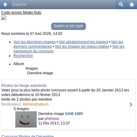
Galerie
Code promo Mister Auto
Switch to full style
Nous sommes le 07 Aoû 2026, 14:02
Voir les dernières images
•
Voir aléatoirement les images
•
Voir les
derniers commentaires
•
Voir les images les mieux notées
•
Voir les
vainqueurs du concours
Rechercher
Album
Images
Dernière image
Photos de Neige auto/moto
Voter pour la plus belle photo concours ouvert à partir du 20 Janvier 2013 les
votes débuterons le 20 février 2013
limite de 2 photos par membre
Modérateur:
Administrateurs
5
Images
Dernière image
SAM 1085
par
philmour
11 Fév 2013, 13:37
Concours Photos de Décembre