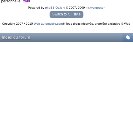
personnelle :
xabi
Powered by
phpBB Gallery
© 2007, 2009
nickvergessen
« phpBB Gallery » - Traduction française par
darky
et l’
équipe phpbb-fr.com
Switch to full style
Copyright 2007 / 2015
Web-automobile.com
® Tous droits réservés, propriété exclusive © Web-
Powered by
phpBB
© phpBB Group.
automobile.com
phpBB Mobile / SEO by
Artodia
.
Index du forum