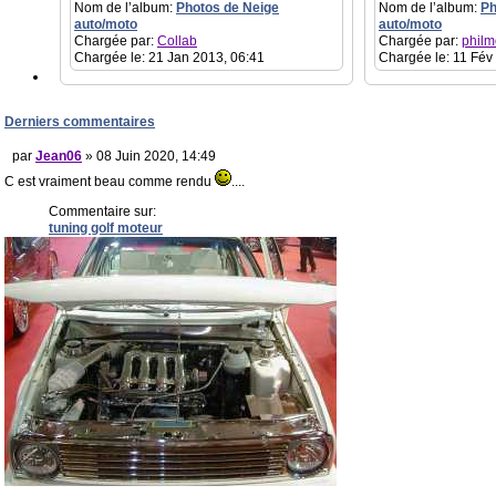
Nom de l’album:
Photos de Neige
Nom de l’album:
Ph
auto/moto
auto/moto
Chargée par:
Collab
Chargée par:
philm
Chargée le: 21 Jan 2013, 06:41
Chargée le: 11 Fév
Derniers commentaires
par
Jean06
» 08 Juin 2020, 14:49
C est vraiment beau comme rendu
....
Commentaire sur:
tuning golf moteur