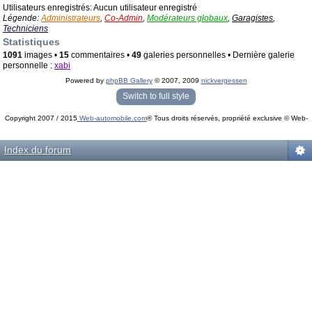
Utilisateurs enregistrés: Aucun utilisateur enregistré
Légende:
Administrateurs
,
Co-Admin
,
Modérateurs globaux
,
Garagistes
,
Techniciens
Statistiques
1091
images •
15
commentaires •
49
galeries personnelles • Dernière galerie
personnelle :
xabi
Powered by
phpBB Gallery
© 2007, 2009
nickvergessen
« phpBB Gallery » - Traduction française par
darky
et l’
équipe phpbb-fr.com
Switch to full style
Copyright 2007 / 2015
Web-automobile.com
® Tous droits réservés, propriété exclusive © Web-
Powered by
phpBB
© phpBB Group.
automobile.com
phpBB Mobile / SEO by
Artodia
.
Index du forum