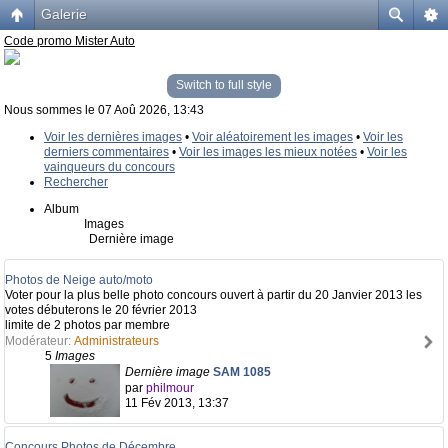
Galerie
Code promo Mister Auto
Switch to full style
Nous sommes le 07 Aoû 2026, 13:43
Voir les dernières images
•
Voir aléatoirement les images
•
Voir les
derniers commentaires
•
Voir les images les mieux notées
•
Voir les
vainqueurs du concours
Rechercher
Album
Images
Dernière image
Photos de Neige auto/moto
Voter pour la plus belle photo concours ouvert à partir du 20 Janvier 2013 les
votes débuterons le 20 février 2013
limite de 2 photos par membre
Modérateur:
Administrateurs
5
Images
Dernière image
SAM 1085
par
philmour
11 Fév 2013, 13:37
Concours Photos de Décembre