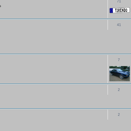
71
s
41
7
2
2