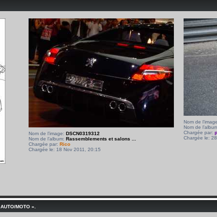
Nom de l’imag
Nom de l’albu
Chargée par:
Nom de l’image:
DSCN0319312
Chargée le: 2
Nom de l’album:
Rassemblements et salons ...
Chargée par:
Rico
Chargée le: 18 Nov 2011, 20:15
 AUTO/MOTO ».