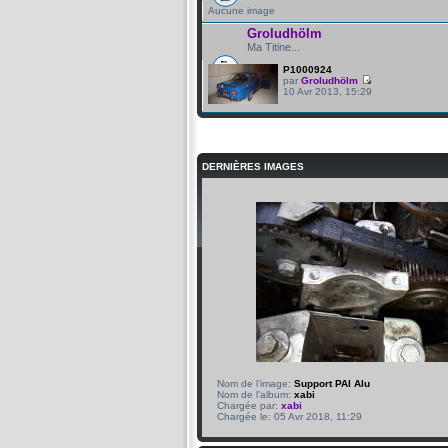
Aucune image
Groludhölm
Ma Titine...
P1000924
par
Groludhölm
10 Avr 2013, 15:29
DERNIÈRES IMAGES
Nom de l’image:
Support PAI Alu
Nom de l’album:
xabi
Chargée par:
xabi
Chargée le: 05 Avr 2018, 11:29