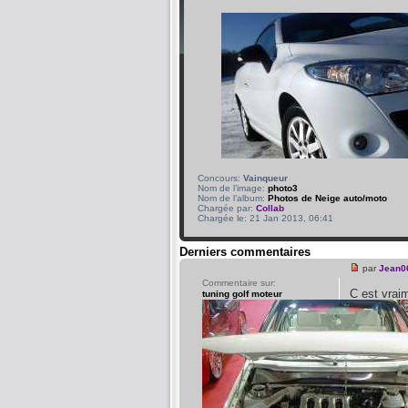
Concours:
Vainqueur
Nom de l’image:
photo3
Nom de l’album:
Photos de Neige auto/moto
Chargée par:
Collab
Chargée le: 21 Jan 2013, 06:41
Derniers commentaires
par
Jean0
Commentaire sur:
C est vra
tuning golf moteur