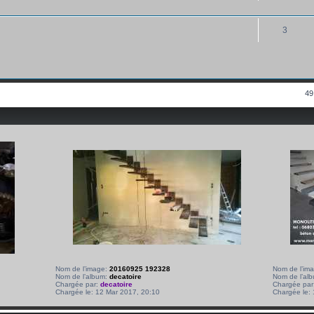
3
49
Nom de l’image:
20160925 192328
Nom de l’im
Nom de l’album:
decatoire
Nom de l’al
Chargée par:
decatoire
Chargée par
Chargée le: 12 Mar 2017, 20:10
Chargée le: