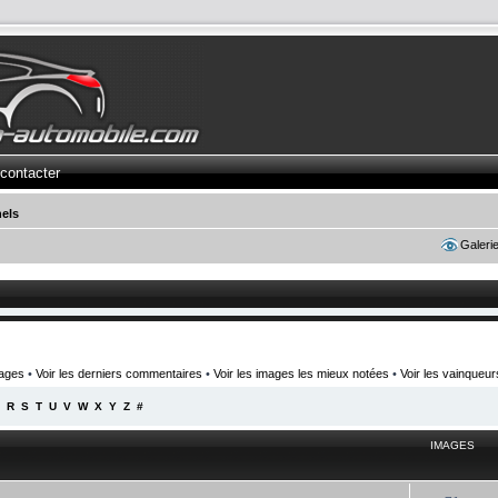
contacter
els
Galeri
mages
•
Voir les derniers commentaires
•
Voir les images les mieux notées
•
Voir les vainqueu
R
S
T
U
V
W
X
Y
Z
#
IMAGES