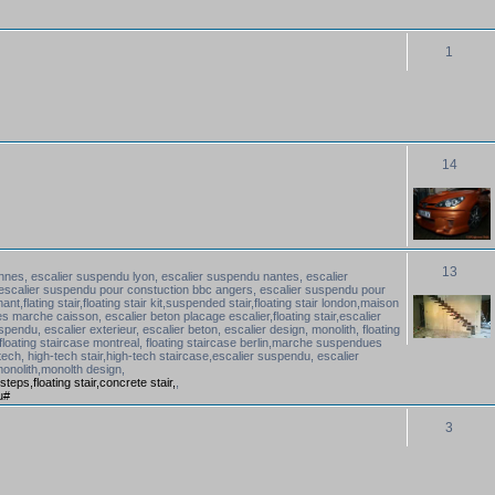
1
14
13
nes, escalier suspendu lyon, escalier suspendu nantes, escalier
 escalier suspendu pour constuction bbc angers, escalier suspendu pour
,flating stair,floating stair kit,suspended stair,floating stair london,maison
arche caisson, escalier beton placage escalier,floating stair,escalier
uspendu, escalier exterieur, escalier beton, escalier design, monolith, floating
floating staircase montreal, floating staircase berlin,marche suspendues
h-tech, high-tech stair,high-tech staircase,escalier suspendu, escalier
 monolith,monolth design,
steps,floating stair,concrete stair,
,
u#
3