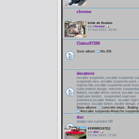
chrome
bride de fixation
par
chrome
17 Aoû 2012, 20:04
Clatou97200
Sous-album:
Ma 206
decatoire
escalier suspendu, escalier suspendu can
suspendu nice, escalier suspendu paris,
maison bbc,escalier suspendu quart tournant
cube,maison design, marches suspendues m
flottant, escalier limon central, escalier s
staircase london , suspended staircase , 
exterieure,escalier flottant , escalier hig
exterieur, escalier beton, esclier design,
Sous-albums:
concrete steps , floating 
#escalier suspendu #marche suspend
doc
dodge ram cummins 5l9
6330882107[1]
par
doc
23 Fév 2013, 17:00