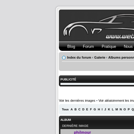
Blog
Forum
Pratique
Nous 
Index du forum
‹
Galerie
‹
Albums personn
PUBLICITÉ
Voir les dernières images
•
Voir aléatoirement les i
Tous
A
B
C
D
E
F
G
H
I
J
K
L
M
N
O
P
Q
ALBUM
DERNIÈRE IMAGE
philmour