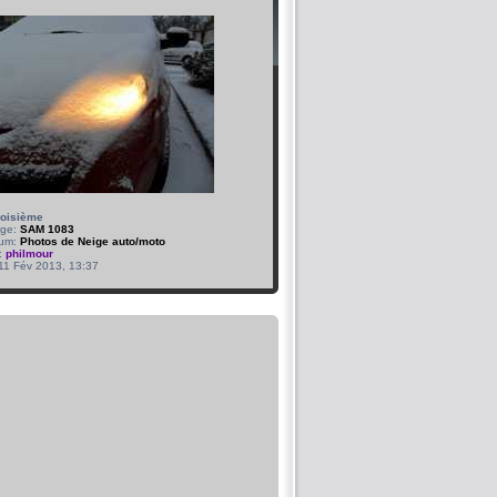
roisième
age:
SAM 1083
bum:
Photos de Neige auto/moto
:
philmour
 11 Fév 2013, 13:37