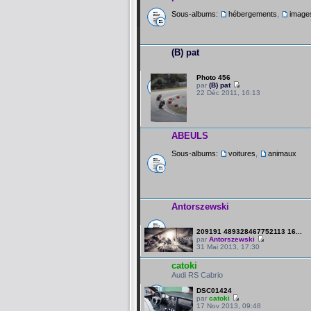
Sous-albums:
hébergements
,
image
(B) pat
Photo 456
par
(B) pat
22 Déc 2011, 16:13
ABEULS
Sous-albums:
voitures
,
animaux
Antorszewski
209191 489328467752113 16...
par
Antorszewski
31 Mai 2013, 17:30
catoki
Audi RS Cabrio
DSC01424
par
catoki
17 Nov 2013, 09:48