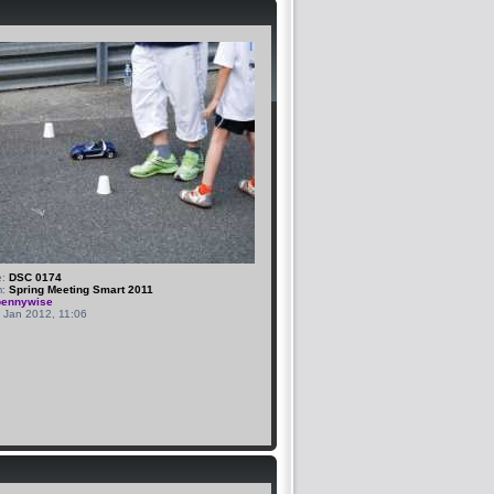
e:
DSC 0174
m:
Spring Meeting Smart 2011
pennywise
8 Jan 2012, 11:06