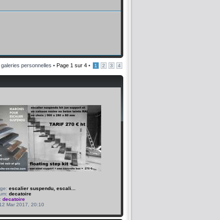
 galeries personnelles •
Page
1
sur
4
•
1
2
3
4
age:
escalier suspendu, escali...
bum:
decatoire
:
decatoire
 12 Mar 2017, 20:10