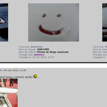
Concours:
Deuxième
Concours:
T
Nom de l’image:
SAM 1085
Nom de l’im
Nom de l’album:
Photos de Neige auto/moto
Nom de l’al
Chargée par:
philmour
Chargée par
Chargée le: 11 Fév 2013, 13:37
Chargée le:
6
» 08 Juin 2020, 14:49
iment beau comme rendu
....