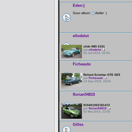
Eden:)
Sous-album:
Atelier :)
ellodelut
slide IMG 0191
par
ellodelut
05 Juil 2016, 20:53
Ficheauto
Reliant Scimitar GTE SE5
par
Ficheauto
13 Sep 2016, 19:01
florian54810
915401002181472
par
florian54810
02 Mai 2014, 22:05
Gilles