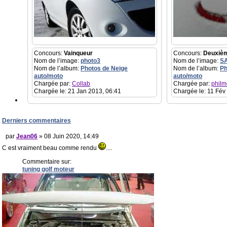
Concours:
Vainqueur
Concours:
Deuxiè
Nom de l’image:
photo3
Nom de l’image:
S
Nom de l’album:
Photos de Neige
Nom de l’album:
Ph
auto/moto
auto/moto
Chargée par:
Collab
Chargée par:
philm
Chargée le: 21 Jan 2013, 06:41
Chargée le: 11 Fév
Derniers commentaires
par
Jean06
» 08 Juin 2020, 14:49
C est vraiment beau comme rendu
....
Commentaire sur:
tuning golf moteur