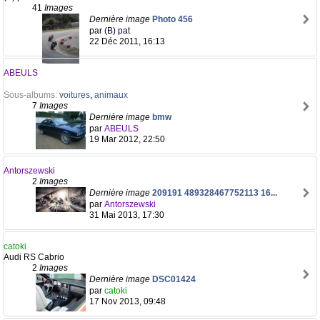
41
Images
Dernière image
Photo 456
par
(B) pat
22 Déc 2011, 16:13
ABEULS
Sous-albums:
voitures
,
animaux
7
Images
Dernière image
bmw
par
ABEULS
19 Mar 2012, 22:50
Antorszewski
2
Images
Dernière image
209191 489328467752113 16...
par
Antorszewski
31 Mai 2013, 17:30
catoki
Audi RS Cabrio
2
Images
Dernière image
DSC01424
par
catoki
17 Nov 2013, 09:48