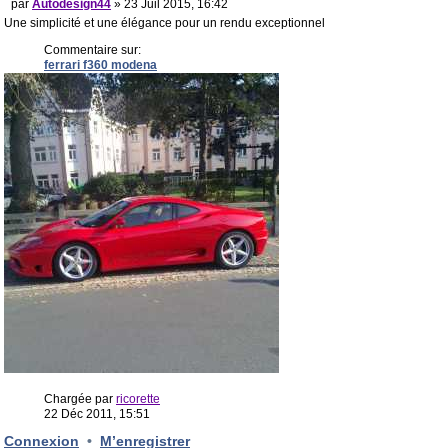
par
Autodesign44
» 23 Juil 2015, 16:42
Une simplicité et une élégance pour un rendu exceptionnel
Commentaire sur:
ferrari f360 modena
Chargée par
ricorette
22 Déc 2011, 15:51
Connexion
•
M’enregistrer