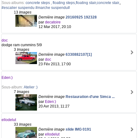
Sous-albums:
concrete steps , floating steps,floating stair,concrete stair,
,
#escalier suspendu #marche suspendu#
13
Images
Dernière image
20160925 192328
par
decatoire
12 Mar 2017, 20:10
doc
dodge ram cummins 5l9
3
Images
Dernière image
6330882107[1]
par
doc
23 Fév 2013, 17:00
Eden:)
Sous-album:
Atelier :)
7
Images
Dernière image
Restauration d'une Simca ...
par
Eden:)
20 Avr 2013, 11:27
ellodelut
33
Images
Dernière image
slide IMG 0191
par
ellodelut