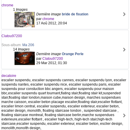
chrome
1
Images
Dernière image
bride de fixation
par
chrome
17 Aoû 2012, 20:04
Clatou97200
Sous-album:
Ma 206
14
Images
Dernière image
Orange Perle
par
Clatou97200
29 Mar 2012, 01:30
decatoire
escalier suspendu, escalier suspendu cannes, escalier suspendu lyon, escalier
suspendu nantes, escalier suspendu nice, escalier suspendu paris, escalier
suspendu pour constuction bbc angers, escalier suspendu pour maison
bbc,escalier suspendu quart tournant,flating stair,floating stair kit,suspended
stair,floating stair london,maison cube,maison design, marches suspendues
marche caisson, escalier beton placage escalier,floating stair,escalier flottant,
escalier limon central, escalier suspendu, escalier exterieur, escalier beton,
escalier design, monolith, floating staircase london , suspended staircase ,
floating staircase montreal, floating staircase berlin,marche suspendues
exterieure,escalier flottant , escalier high-tech, high-tech stair,high-tech
staircase,escalier suspendu, escalier exterieur, escalier beton, esclier design,
monolith,monolth design,