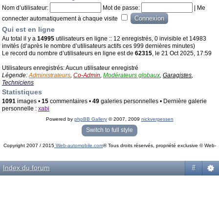
Nom d’utilisateur:
Mot de passe:
|
Me
connecter automatiquement à chaque visite
Qui est en ligne
Au total il y a
14995
utilisateurs en ligne :: 12 enregistrés, 0 invisible et 14983
invités (d’après le nombre d’utilisateurs actifs ces 999 dernières minutes)
Le record du nombre d’utilisateurs en ligne est de
62315
, le 21 Oct 2025, 17:59
Utilisateurs enregistrés: Aucun utilisateur enregistré
Légende:
Administrateurs
,
Co-Admin
,
Modérateurs globaux
,
Garagistes
,
Techniciens
Statistiques
1091
images •
15
commentaires •
49
galeries personnelles • Dernière galerie
personnelle :
xabi
Powered by
phpBB Gallery
© 2007, 2009
nickvergessen
« phpBB Gallery » - Traduction française par
darky
et l’
équipe phpbb-fr.com
Switch to full style
Copyright 2007 / 2015
Web-automobile.com
® Tous droits réservés, propriété exclusive © Web-
Powered by
phpBB
© phpBB Group.
automobile.com
phpBB Mobile / SEO by
Artodia
.
Index du forum
#