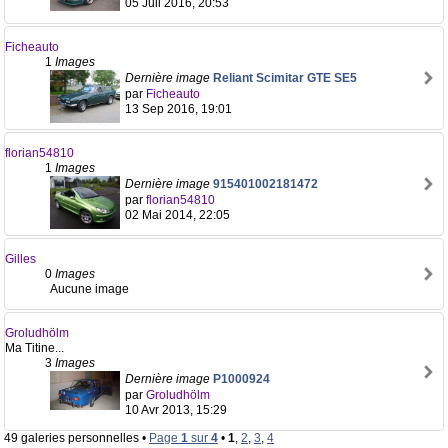
05 Juil 2016, 20:53
Ficheauto
1
Images
Dernière image
Reliant Scimitar GTE SE5
par
Ficheauto
13 Sep 2016, 19:01
florian54810
1
Images
Dernière image
915401002181472
par
florian54810
02 Mai 2014, 22:05
Gilles
0
Images
Aucune image
Groludhölm
Ma Titine...
3
Images
Dernière image
P1000924
par
Groludhölm
10 Avr 2013, 15:29
49 galeries personnelles •
Page
1
sur
4
•
1
,
2
,
3
,
4