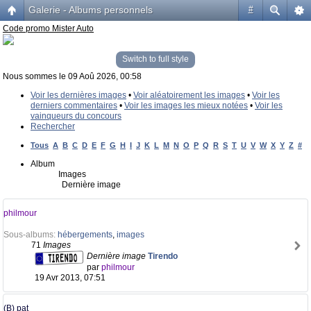
Galerie - Albums personnels
#
Code promo Mister Auto
Switch to full style
Nous sommes le 09 Aoû 2026, 00:58
Voir les dernières images
•
Voir aléatoirement les images
•
Voir les
derniers commentaires
•
Voir les images les mieux notées
•
Voir les
vainqueurs du concours
Rechercher
Tous
A
B
C
D
E
F
G
H
I
J
K
L
M
N
O
P
Q
R
S
T
U
V
W
X
Y
Z
#
Album
Images
Dernière image
philmour
Sous-albums:
hébergements
,
images
71
Images
Dernière image
Tirendo
par
philmour
19 Avr 2013, 07:51
(B) pat