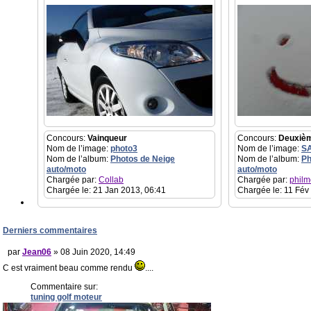
Concours:
Vainqueur
Concours:
Deuxiè
Nom de l’image:
photo3
Nom de l’image:
S
Nom de l’album:
Photos de Neige
Nom de l’album:
Ph
auto/moto
auto/moto
Chargée par:
Collab
Chargée par:
philm
Chargée le: 21 Jan 2013, 06:41
Chargée le: 11 Fév
Derniers commentaires
par
Jean06
» 08 Juin 2020, 14:49
C est vraiment beau comme rendu
....
Commentaire sur:
tuning golf moteur