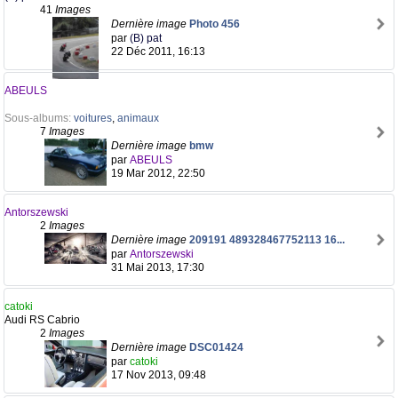
41
Images
Dernière image
Photo 456
par
(B) pat
22 Déc 2011, 16:13
ABEULS
Sous-albums:
voitures
,
animaux
7
Images
Dernière image
bmw
par
ABEULS
19 Mar 2012, 22:50
Antorszewski
2
Images
Dernière image
209191 489328467752113 16...
par
Antorszewski
31 Mai 2013, 17:30
catoki
Audi RS Cabrio
2
Images
Dernière image
DSC01424
par
catoki
17 Nov 2013, 09:48