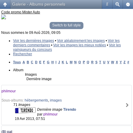
Galerie - Albums personnels
#
Code promo Mister Auto
Switch to full style
Nous sommes le 09 Aoû 2026, 09:05
Voir les dernières images
•
Voir aléatoirement les images
•
Voir les
derniers commentaires
•
Voir les images les mieux notées
•
Voir les
vainqueurs du concours
Rechercher
Tous
A
B
C
D
E
F
G
H
I
J
K
L
M
N
O
P
Q
R
S
T
U
V
W
X
Y
Z
#
Album
Images
Dernière image
philmour
Sous-albums:
hébergements
,
images
71
Images
Dernière image
Tirendo
par
philmour
19 Avr 2013, 07:51
(B) pat