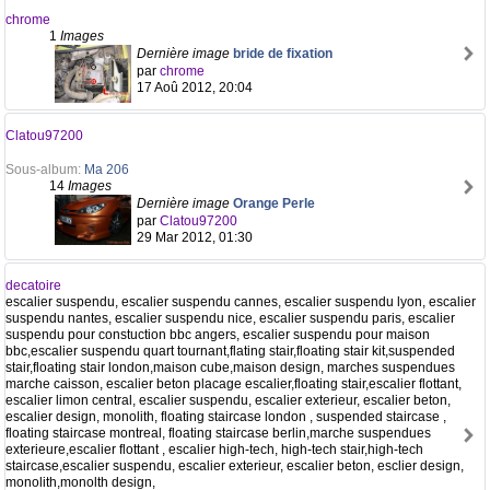
chrome
1
Images
Dernière image
bride de fixation
par
chrome
17 Aoû 2012, 20:04
Clatou97200
Sous-album:
Ma 206
14
Images
Dernière image
Orange Perle
par
Clatou97200
29 Mar 2012, 01:30
decatoire
escalier suspendu, escalier suspendu cannes, escalier suspendu lyon, escalier
suspendu nantes, escalier suspendu nice, escalier suspendu paris, escalier
suspendu pour constuction bbc angers, escalier suspendu pour maison
bbc,escalier suspendu quart tournant,flating stair,floating stair kit,suspended
stair,floating stair london,maison cube,maison design, marches suspendues
marche caisson, escalier beton placage escalier,floating stair,escalier flottant,
escalier limon central, escalier suspendu, escalier exterieur, escalier beton,
escalier design, monolith, floating staircase london , suspended staircase ,
floating staircase montreal, floating staircase berlin,marche suspendues
exterieure,escalier flottant , escalier high-tech, high-tech stair,high-tech
staircase,escalier suspendu, escalier exterieur, escalier beton, esclier design,
monolith,monolth design,