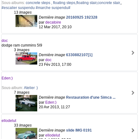
Sous-albums:
concrete steps , floating steps,floating stair,concrete stair,
,
#escalier suspendu #marche suspendu#
13
Images
Dernière image
20160925 192328
par
decatoire
12 Mar 2017, 20:10
doc
dodge ram cummins 5l9
3
Images
Dernière image
6330882107[1]
par
doc
23 Fév 2013, 17:00
Eden:)
Sous-album:
Atelier :)
7
Images
Dernière image
Restauration d'une Simca ...
par
Eden:)
20 Avr 2013, 11:27
ellodelut
33
Images
Dernière image
slide IMG 0191
par
ellodelut