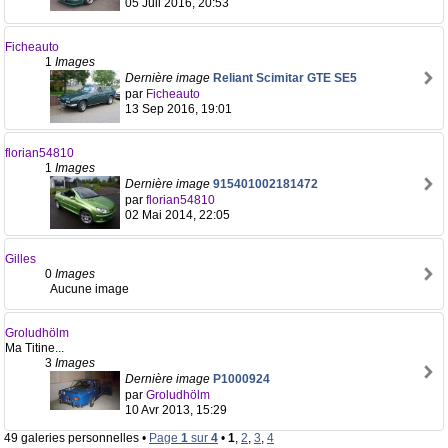
05 Juil 2016, 20:53
Ficheauto
1
Images
Dernière image
Reliant Scimitar GTE SE5
par
Ficheauto
13 Sep 2016, 19:01
florian54810
1
Images
Dernière image
915401002181472
par
florian54810
02 Mai 2014, 22:05
Gilles
0
Images
Aucune image
Groludhölm
Ma Titine...
3
Images
Dernière image
P1000924
par
Groludhölm
10 Avr 2013, 15:29
49 galeries personnelles •
Page
1
sur
4
•
1
,
2
,
3
,
4