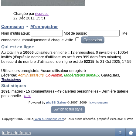
Chargée par
ricorette
22 Déc 2011, 15:51
Connexion
•
M’enregistrer
Nom d’utilisateur:
Mot de passe:
|
Me
connecter automatiquement à chaque visite
Qui est en ligne
Au total il y a
10066
utilisateurs en ligne :: 12 enregistrés, 0 invisible et 10054
invités (d’après le nombre d’utilisateurs actifs ces 999 dernières minutes)
Le record du nombre d’utilisateurs en ligne est de
62315
, le 21 Oct 2025, 17:59
Utilisateurs enregistrés: Aucun utilisateur enregistré
Légende:
Administrateurs
,
Co-Admin
,
Modérateurs globaux
,
Garagistes
,
Techniciens
Statistiques
1091
images •
15
commentaires •
49
galeries personnelles • Dernière galerie
personnelle :
xabi
Powered by
phpBB Gallery
© 2007, 2009
nickvergessen
« phpBB Gallery » - Traduction française par
darky
et l’
équipe phpbb-fr.com
Switch to full style
Copyright 2007 / 2015
Web-automobile.com
® Tous droits réservés, propriété exclusive © Web-
Powered by
phpBB
© phpBB Group.
automobile.com
phpBB Mobile / SEO by
Artodia
.
Index du forum
#