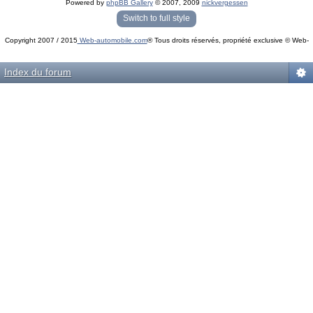
Powered by
phpBB Gallery
© 2007, 2009
nickvergessen
« phpBB Gallery » - Traduction française par
darky
et l’
équipe phpbb-fr.com
Switch to full style
Copyright 2007 / 2015
Web-automobile.com
® Tous droits réservés, propriété exclusive © Web-
Powered by
phpBB
© phpBB Group.
automobile.com
phpBB Mobile / SEO by
Artodia
.
Index du forum