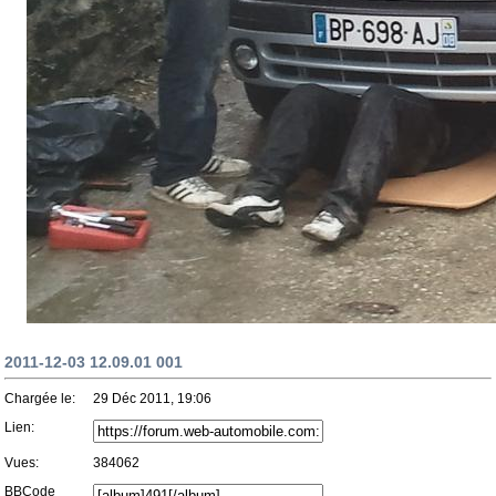
2011-12-03 12.09.01 001
Chargée le:
29 Déc 2011, 19:06
Lien:
Vues:
384062
BBCode