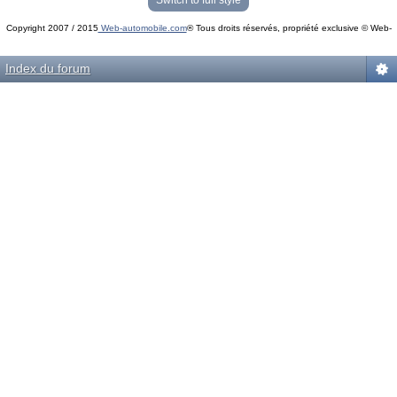
Switch to full style
Copyright 2007 / 2015
Web-automobile.com
® Tous droits réservés, propriété exclusive © Web-
Powered by
phpBB
© phpBB Group.
automobile.com
phpBB Mobile / SEO by
Artodia
.
Index du forum