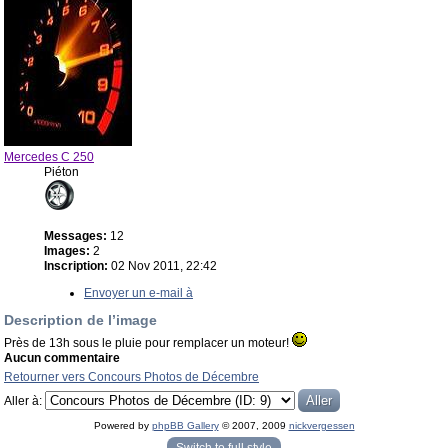
Mercedes C 250
Piéton
Messages:
12
Images:
2
Inscription:
02 Nov 2011, 22:42
Envoyer un e-mail à
Description de l’image
Près de 13h sous le pluie pour remplacer un moteur!
Aucun commentaire
Retourner vers Concours Photos de Décembre
Aller à:
Powered by
phpBB Gallery
© 2007, 2009
nickvergessen
« phpBB Gallery » - Traduction française par
darky
et l’
équipe phpbb-fr.com