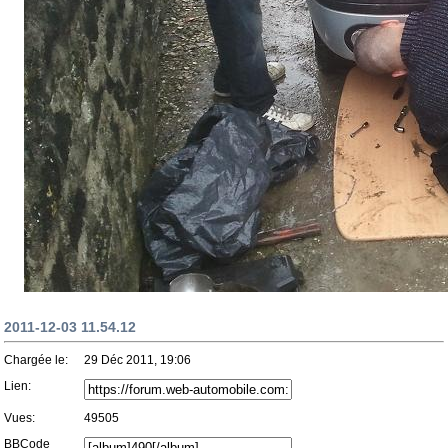
2011-12-03 11.54.12
Chargée le:
29 Déc 2011, 19:06
Lien:
Vues:
49505
BBCode