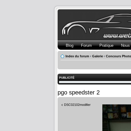
Blog
Forum
Pratique
Nous 
Index du forum
‹
Galerie
‹
Concours Photo
PUBLICITÉ
pgo speedster 2
DSC02102modifier