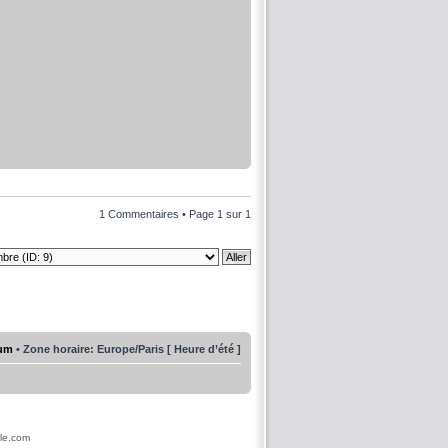
1 Commentaires • Page
1
sur
1
rum
• Zone horaire: Europe/Paris [ Heure d’été ]
ile.com