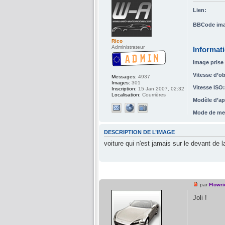
Lien:
BBCode ima
Rico
Administrateur
Informat
Image prise 
Vitesse d’ob
Messages:
4937
Images:
301
Vitesse ISO:
Inscription:
15 Jan 2007, 02:32
Localisation:
Courrières
Modèle d’ap
Mode de me
DESCRIPTION DE L’IMAGE
voiture qui n'est jamais sur le devant de 
par
Flowri
Joli !