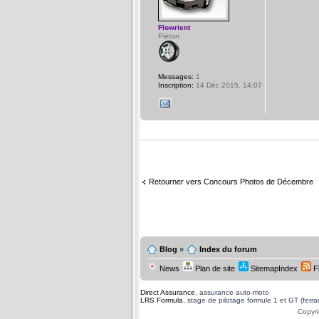
Flowrient
Piéton
Messages:
1
Inscription:
14 Déc 2015, 14:07
Retourner vers Concours Photos de Décembre
Blog
»
Index du forum
News
Plan de site
SitemapIndex
F
Direct Assurance
, assurance auto-moto
LRS Formula
, stage de pilotage formule 1 et GT (ferrari
Copyri