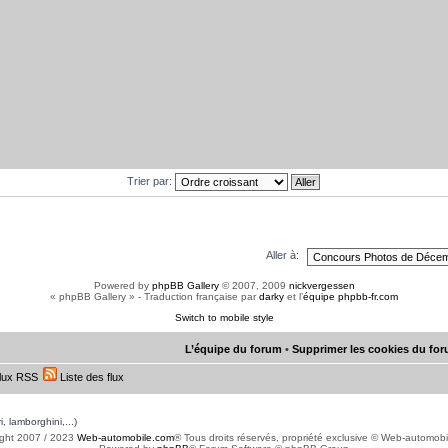
Trier par:
Aller à:
Powered by
phpBB Gallery
© 2007, 2009
nickvergessen
« phpBB Gallery » - Traduction française par
darky
et l’
équipe phpbb-fr.com
Switch to mobile style
L’équipe du forum
•
Supprimer les cookies du fo
lux RSS
Liste des flux
, lamborghini,...)
ght 2007 / 2023
Web-automobile.com
® Tous droits réservés, propriété exclusive © Web-automob