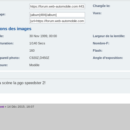
Chargée le:
Vues:
ge:
ions des images
le:
30 Nov 1999, 00:00
Largeur de la lentille:
turation:
1/140 Secs
Nombre-F:
160
Flash:
pareil photo:
C920Z,D450Z
Angle d’exposition:
sure:
Modèle
la scéne la pgo speedster 2!
ent
» 14 Déc 2015, 16:07