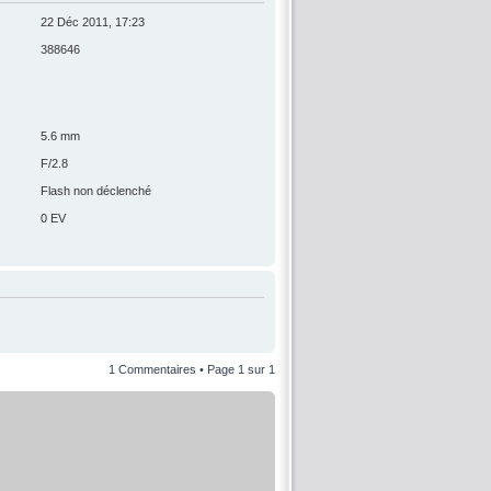
22 Déc 2011, 17:23
388646
5.6 mm
F/2.8
Flash non déclenché
0 EV
1 Commentaires • Page
1
sur
1