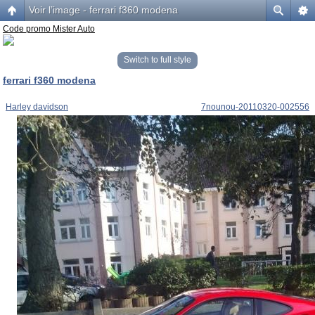
Voir l’image - ferrari f360 modena
Code promo Mister Auto
Switch to full style
ferrari f360 modena
Harley davidson
7nounou-20110320-002556