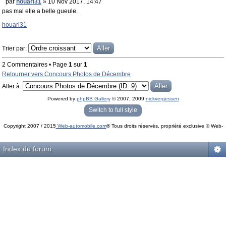
par
houari31
» 10 Nov 2017, 14:47
pas mal elle a belle gueule.
houari31
Trier par:
2 Commentaires • Page
1
sur
1
Retourner vers Concours Photos de Décembre
Aller à:
Powered by
phpBB Gallery
© 2007, 2009
nickvergessen
« phpBB Gallery » - Traduction française par
darky
et l’
équipe phpbb-fr.com
Switch to full style
Copyright 2007 / 2015
Web-automobile.com
® Tous droits réservés, propriété exclusive © Web-
Powered by
phpBB
© phpBB Group.
automobile.com
phpBB Mobile / SEO by
Artodia
.
Index du forum