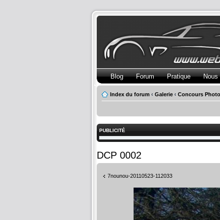
Blog
Forum
Pratique
Nous 
Index du forum
‹
Galerie
‹
Concours Photo
PUBLICITÉ
DCP 0002
7nounou-20110523-112033