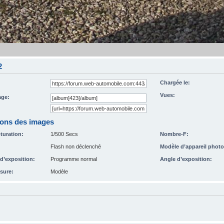
2
Chargée le:
Vues:
ge:
ions des images
turation:
1/500 Secs
Nombre-F:
Flash non déclenché
Modèle d’appareil photo
’exposition:
Programme normal
Angle d’exposition:
sure:
Modèle