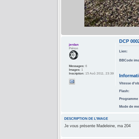
DCP 000
jerdan
Piéton
Lien:
BBCode ima
Messages:
6
Images:
1
Inscription:
15 Aoû 2011, 23:39
Informat
Vitesse d’ob
Flash:
Programme d
Mode de me
DESCRIPTION DE L’IMAGE
Je vous présente Madeleine, ma 204